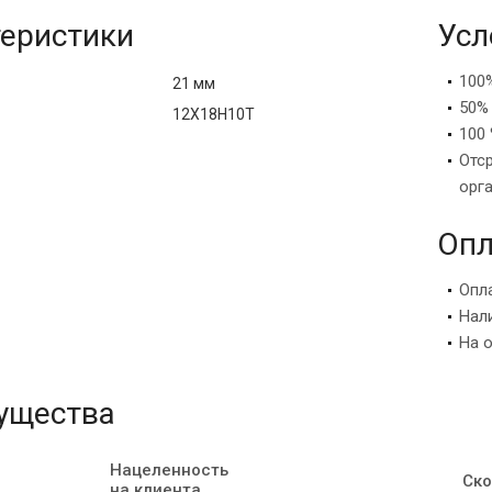
еристики
Усл
100
21 мм
50%
12Х18Н10Т
100 
Отс
орг
Опл
Опл
Нал
На 
ущества
Нацеленность
Ско
на клиента