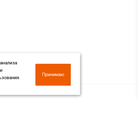
 анализа
 и
Принимаю
ьзования.