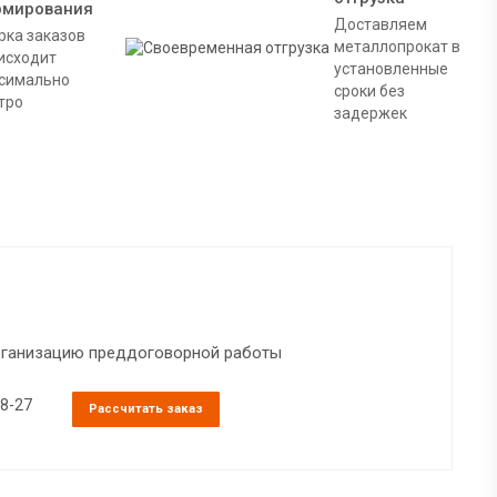
рмирования
Доставляем
рка заказов
металлопрокат в
исходит
установленные
симально
сроки без
тро
задержек
организацию преддоговорной работы
38-27
Рассчитать заказ