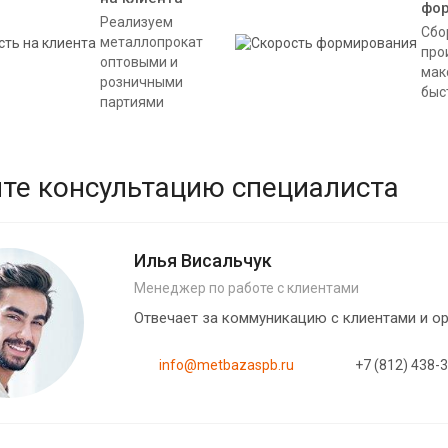
фо
Реализуем
Сбо
металлопрокат
про
оптовыми и
мак
розничными
быс
партиями
те консультацию специалиста
Илья Висальчук
Менеджер по работе с клиентами
Отвечает за коммуникацию с клиентами и 
info@metbazaspb.ru
+7 (812) 438-