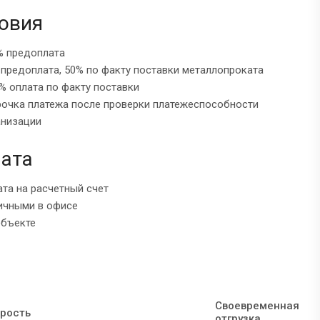
овия
% предоплата
 предоплата, 50% по факту поставки металлопроката
% оплата по факту поставки
рочка платежа после проверки платежеспособности
анизации
ата
ата на расчетный счет
ичными в офисе
объекте
Своевременная
рость
отгрузка