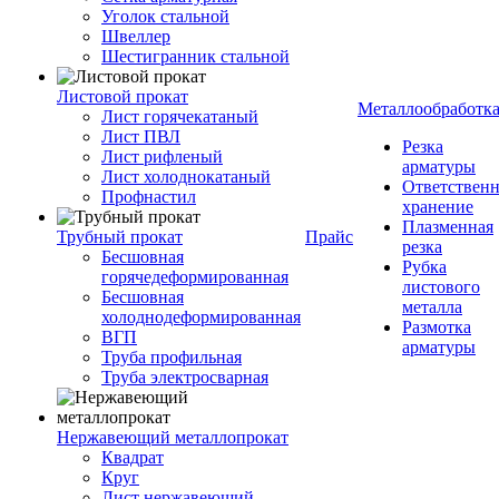
Уголок стальной
Швеллер
Шестигранник стальной
Листовой прокат
Металлообработк
Лист горячекатаный
Лист ПВЛ
Резка
Лист рифленый
арматуры
Лист холоднокатаный
Ответствен
Профнастил
хранение
Плазменная
Трубный прокат
Прайс
резка
Бесшовная
Рубка
горячедеформированная
листового
Бесшовная
металла
холоднодеформированная
Размотка
ВГП
арматуры
Труба профильная
Труба электросварная
Нержавеющий металлопрокат
Квадрат
Круг
Лист нержавеющий