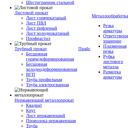
Шестигранник стальной
Листовой прокат
Металлообработк
Лист горячекатаный
Лист ПВЛ
Резка
Лист рифленый
арматуры
Лист холоднокатаный
Ответствен
Профнастил
хранение
Плазменная
Трубный прокат
Прайс
резка
Бесшовная
Рубка
горячедеформированная
листового
Бесшовная
металла
холоднодеформированная
Размотка
ВГП
арматуры
Труба профильная
Труба электросварная
Нержавеющий металлопрокат
Квадрат
Круг
Лист нержавеющий
Проволока нержавеющая
Труба