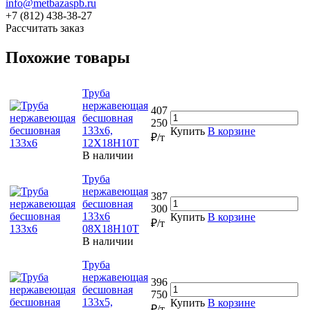
info@metbazaspb.ru
+7 (812) 438-38-27
Рассчитать заказ
Похожие товары
Труба
нержавеющая
407
бесшовная
250
133х6,
Купить
В корзине
₽/т
12Х18Н10Т
В наличии
Труба
нержавеющая
387
бесшовная
300
133х6
Купить
В корзине
₽/т
08Х18Н10Т
В наличии
Труба
нержавеющая
396
бесшовная
750
133х5,
Купить
В корзине
₽/т