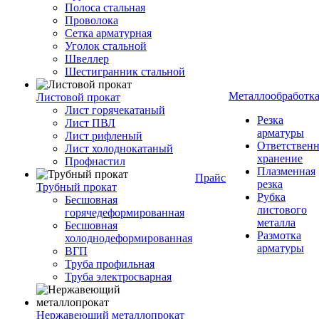
Полоса стальная
Проволока
Сетка арматурная
Уголок стальной
Швеллер
Шестигранник стальной
Металлообработк
Листовой прокат
Лист горячекатаный
Резка
Лист ПВЛ
арматуры
Лист рифленый
Ответствен
Лист холоднокатаный
хранение
Профнастил
Плазменная
Прайс
резка
Трубный прокат
Рубка
Бесшовная
листового
горячедеформированная
металла
Бесшовная
Размотка
холоднодеформированная
арматуры
ВГП
Труба профильная
Труба электросварная
Нержавеющий металлопрокат