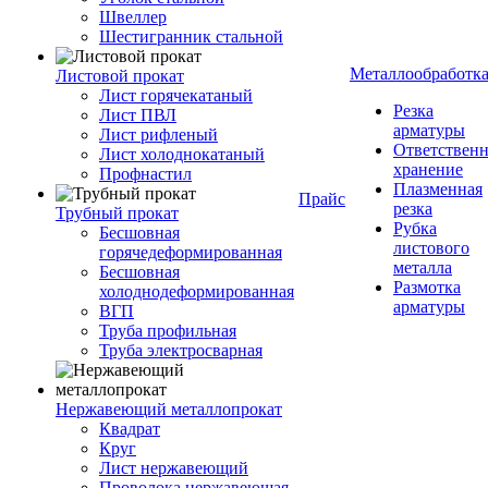
Швеллер
Шестигранник стальной
Металлообработк
Листовой прокат
Лист горячекатаный
Резка
Лист ПВЛ
арматуры
Лист рифленый
Ответствен
Лист холоднокатаный
хранение
Профнастил
Плазменная
Прайс
резка
Трубный прокат
Рубка
Бесшовная
листового
горячедеформированная
металла
Бесшовная
Размотка
холоднодеформированная
арматуры
ВГП
Труба профильная
Труба электросварная
Нержавеющий металлопрокат
Квадрат
Круг
Лист нержавеющий
Проволока нержавеющая