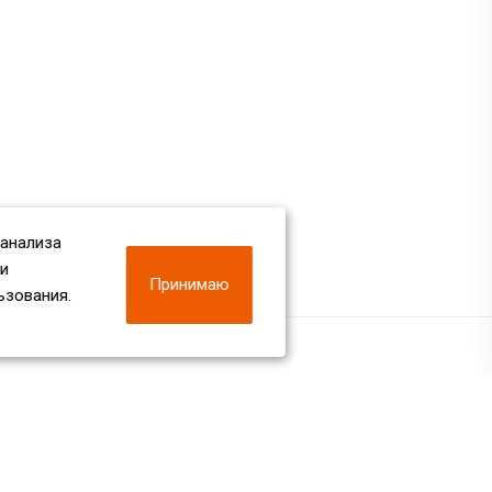
 анализа
 и
Принимаю
ьзования.