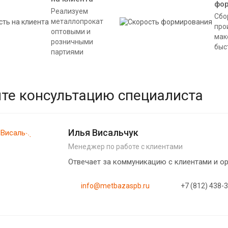
фо
Реализуем
Сбо
металлопрокат
про
оптовыми и
мак
розничными
быс
партиями
те консультацию специалиста
Илья Висальчук
Менеджер по работе с клиентами
Отвечает за коммуникацию с клиентами и 
info@metbazaspb.ru
+7 (812) 438-