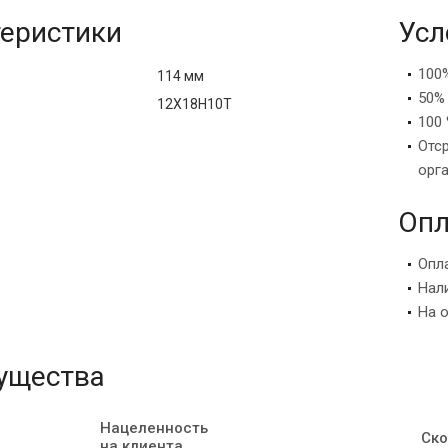
еристики
Усл
100
114 мм
50%
12Х18Н10Т
100 
Отс
орг
Опл
Опл
Нал
На 
ущества
Нацеленность
Ско
на клиента