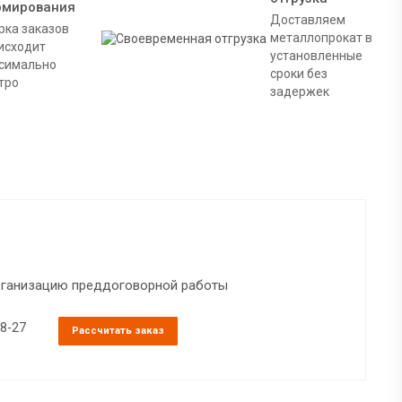
рмирования
Доставляем
рка заказов
металлопрокат в
исходит
установленные
симально
сроки без
тро
задержек
организацию преддоговорной работы
38-27
Рассчитать заказ