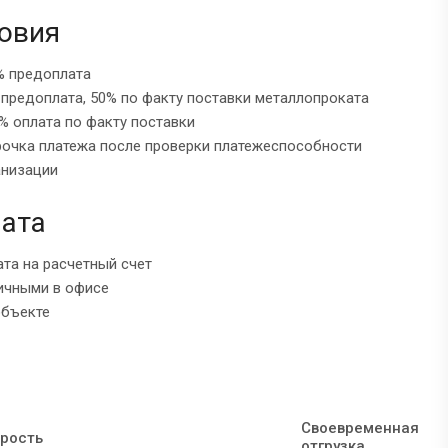
овия
% предоплата
 предоплата, 50% по факту поставки металлопроката
% оплата по факту поставки
рочка платежа после проверки платежеспособности
анизации
ата
ата на расчетный счет
ичными в офисе
объекте
Своевременная
рость
отгрузка