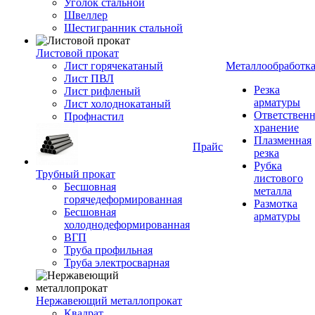
Уголок стальной
Швеллер
Шестигранник стальной
Листовой прокат
Лист горячекатаный
Металлообработк
Лист ПВЛ
Резка
Лист рифленый
арматуры
Лист холоднокатаный
Ответствен
Профнастил
хранение
Плазменная
Прайс
резка
Рубка
Трубный прокат
листового
Бесшовная
металла
горячедеформированная
Размотка
Бесшовная
арматуры
холоднодеформированная
ВГП
Труба профильная
Труба электросварная
Нержавеющий металлопрокат
Квадрат