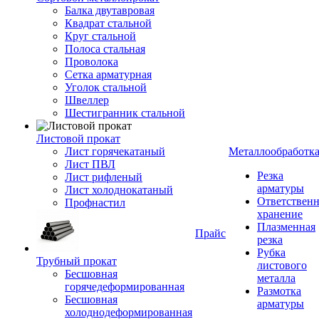
Балка двутавровая
Квадрат стальной
Круг стальной
Полоса стальная
Проволока
Сетка арматурная
Уголок стальной
Швеллер
Шестигранник стальной
Листовой прокат
Лист горячекатаный
Металлообработк
Лист ПВЛ
Резка
Лист рифленый
арматуры
Лист холоднокатаный
Ответствен
Профнастил
хранение
Плазменная
Прайс
резка
Рубка
Трубный прокат
листового
Бесшовная
металла
горячедеформированная
Размотка
Бесшовная
арматуры
холоднодеформированная