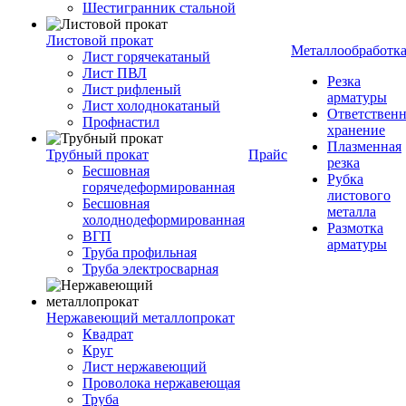
Шестигранник стальной
Листовой прокат
Металлообработк
Лист горячекатаный
Лист ПВЛ
Резка
Лист рифленый
арматуры
Лист холоднокатаный
Ответствен
Профнастил
хранение
Плазменная
Трубный прокат
Прайс
резка
Бесшовная
Рубка
горячедеформированная
листового
Бесшовная
металла
холоднодеформированная
Размотка
ВГП
арматуры
Труба профильная
Труба электросварная
Нержавеющий металлопрокат
Квадрат
Круг
Лист нержавеющий
Проволока нержавеющая
Труба