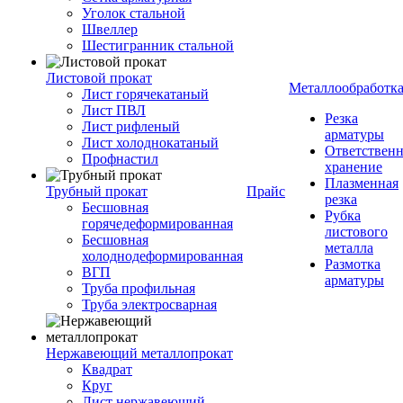
Уголок стальной
Швеллер
Шестигранник стальной
Листовой прокат
Металлообработк
Лист горячекатаный
Лист ПВЛ
Резка
Лист рифленый
арматуры
Лист холоднокатаный
Ответствен
Профнастил
хранение
Плазменная
Трубный прокат
Прайс
резка
Бесшовная
Рубка
горячедеформированная
листового
Бесшовная
металла
холоднодеформированная
Размотка
ВГП
арматуры
Труба профильная
Труба электросварная
Нержавеющий металлопрокат
Квадрат
Круг
Лист нержавеющий