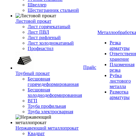
Швеллер
Шестигранник стальной
Листовой прокат
Лист горячекатаный
Лист ПВЛ
Металлообработк
Лист рифленый
Резка
Лист холоднокатаный
арматуры
Профнастил
Ответствен
хранение
Плазменная
Прайс
резка
Трубный прокат
Рубка
Бесшовная
листового
горячедеформированная
металла
Бесшовная
Размотка
холоднодеформированная
арматуры
ВГП
Труба профильная
Труба электросварная
Нержавеющий металлопрокат
Квадрат