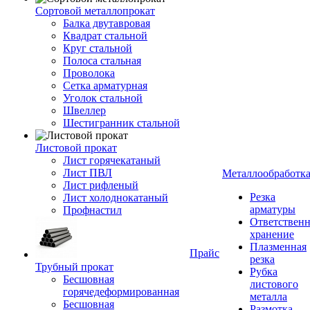
Сортовой металлопрокат
Балка двутавровая
Квадрат стальной
Круг стальной
Полоса стальная
Проволока
Сетка арматурная
Уголок стальной
Швеллер
Шестигранник стальной
Листовой прокат
Лист горячекатаный
Лист ПВЛ
Металлообработк
Лист рифленый
Резка
Лист холоднокатаный
арматуры
Профнастил
Ответствен
хранение
Плазменная
Прайс
резка
Трубный прокат
Рубка
Бесшовная
листового
горячедеформированная
металла
Бесшовная
Размотка