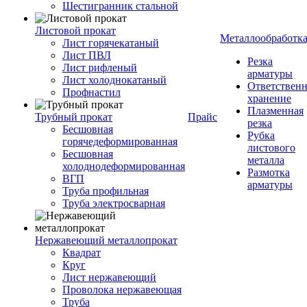
Шестигранник стальной
Листовой прокат
Металлообработк
Лист горячекатаный
Лист ПВЛ
Резка
Лист рифленый
арматуры
Лист холоднокатаный
Ответствен
Профнастил
хранение
Плазменная
Трубный прокат
Прайс
резка
Бесшовная
Рубка
горячедеформированная
листового
Бесшовная
металла
холоднодеформированная
Размотка
ВГП
арматуры
Труба профильная
Труба электросварная
Нержавеющий металлопрокат
Квадрат
Круг
Лист нержавеющий
Проволока нержавеющая
Труба