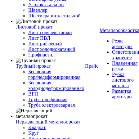
Уголок стальной
Швеллер
Шестигранник стальной
Листовой прокат
Металлообработк
Лист горячекатаный
Лист ПВЛ
Резка
Лист рифленый
арматуры
Лист холоднокатаный
Ответствен
Профнастил
хранение
Плазменная
Трубный прокат
Прайс
резка
Бесшовная
Рубка
горячедеформированная
листового
Бесшовная
металла
холоднодеформированная
Размотка
ВГП
арматуры
Труба профильная
Труба электросварная
Нержавеющий металлопрокат
Квадрат
Круг
Лист нержавеющий