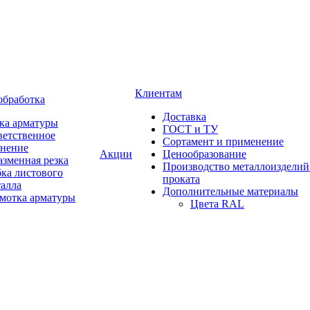
Клиентам
обработка
Доставка
ка арматуры
ГОСТ и ТУ
ветственное
Сортамент и применение
анение
Акции
Ценообразование
зменная резка
Производство металлоизделий
ка листового
проката
талла
Дополнительные материалы
змотка арматуры
Цвета RAL