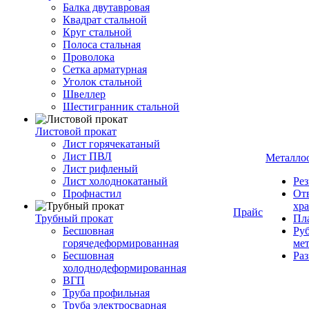
Балка двутавровая
Квадрат стальной
Круг стальной
Полоса стальная
Проволока
Сетка арматурная
Уголок стальной
Швеллер
Шестигранник стальной
Листовой прокат
Лист горячекатаный
Лист ПВЛ
Металло
Лист рифленый
Лист холоднокатаный
Рез
Профнастил
От
хр
Прайс
Трубный прокат
Пла
Бесшовная
Руб
горячедеформированная
ме
Бесшовная
Ра
холоднодеформированная
ВГП
Труба профильная
Труба электросварная