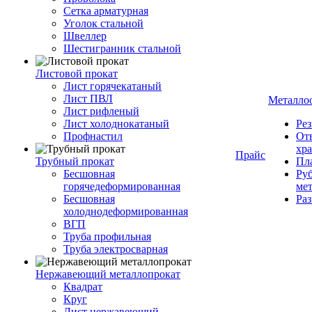
Сетка арматурная
Уголок стальной
Швеллер
Шестигранник стальной
Листовой прокат
Лист горячекатаный
Лист ПВЛ
Металло
Лист рифленый
Лист холоднокатаный
Рез
Профнастил
От
хр
Прайс
Трубный прокат
Пла
Бесшовная
Руб
горячедеформированная
ме
Бесшовная
Ра
холоднодеформированная
ВГП
Труба профильная
Труба электросварная
Нержавеющий металлопрокат
Квадрат
Круг
Лист нержавеющий