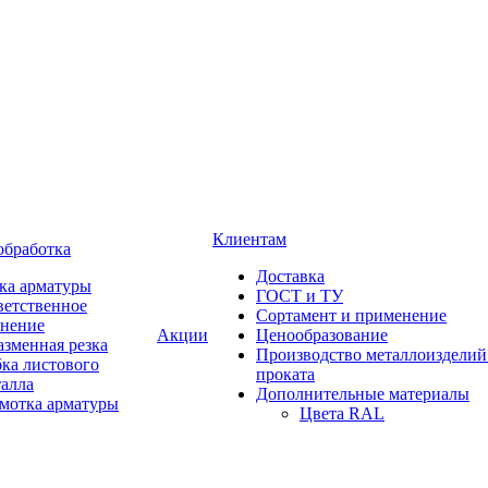
Клиентам
обработка
Доставка
ка арматуры
ГОСТ и ТУ
ветственное
Сортамент и применение
анение
Акции
Ценообразование
зменная резка
Производство металлоизделий
ка листового
проката
талла
Дополнительные материалы
змотка арматуры
Цвета RAL