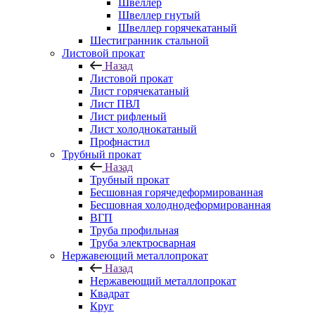
Швеллер
Швеллер гнутый
Швеллер горячекатаный
Шестигранник стальной
Листовой прокат
Назад
Листовой прокат
Лист горячекатаный
Лист ПВЛ
Лист рифленый
Лист холоднокатаный
Профнастил
Трубный прокат
Назад
Трубный прокат
Бесшовная горячедеформированная
Бесшовная холоднодеформированная
ВГП
Труба профильная
Труба электросварная
Нержавеющий металлопрокат
Назад
Нержавеющий металлопрокат
Квадрат
Круг