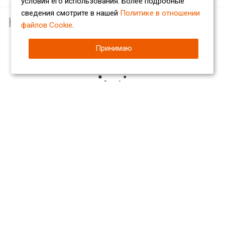
условия его использования. Более подробные
сведения смотрите в нашей
Политике в отношении
Наши партнеры
файлов Cookie
.
Принимаю
Компания
О компании
Сертификаты
Партнеры
Отзывы
Вакансии
Реквизиты