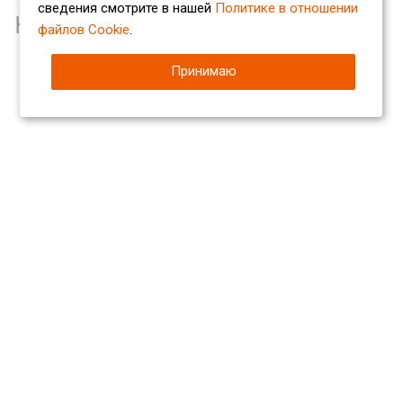
сведения смотрите в нашей
Политике в отношении
Наши партнеры
файлов Cookie
.
Принимаю
Компания
О компании
Сертификаты
Партнеры
Отзывы
Вакансии
Реквизиты
Каталог