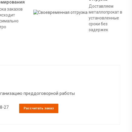
рмирования
Доставляем
рка заказов
металлопрокат в
исходит
установленные
симально
сроки без
тро
задержек
организацию преддоговорной работы
38-27
Рассчитать заказ