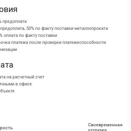
овия
% предоплата
 предоплата, 50% по факту поставки металлопроката
% оплата по факту поставки
рочка платежа после проверки платежеспособности
анизации
ата
ата на расчетный счет
ичными в офисе
объекте
Своевременная
рость
отгрузка