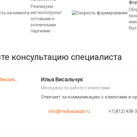
фо
Реализуем
Сбо
металлопрокат
про
оптовыми и
мак
розничными
быс
партиями
те консультацию специалиста
Илья Висальчук
Менеджер по работе с клиентами
Отвечает за коммуникацию с клиентами и 
info@metbazaspb.ru
+7 (812) 438-