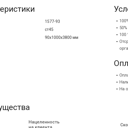
еристики
Усл
100
1577-93
50%
ст45
100 
90х1000х3800 мм
Отс
орг
Опл
Опл
Нал
На 
ущества
Нацеленность
Ско
на клиента