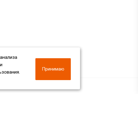
 анализа
 и
Принимаю
ьзования.