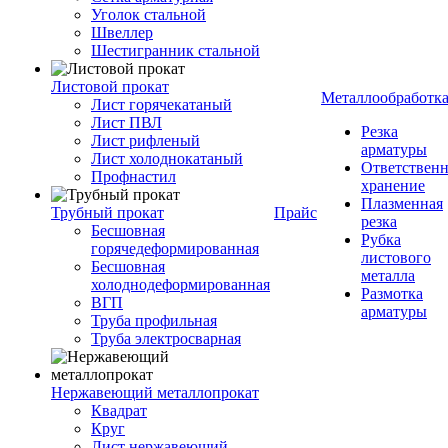
Уголок стальной
Швеллер
Шестигранник стальной
Листовой прокат
Металлообработк
Лист горячекатаный
Лист ПВЛ
Резка
Лист рифленый
арматуры
Лист холоднокатаный
Ответствен
Профнастил
хранение
Плазменная
Трубный прокат
Прайс
резка
Бесшовная
Рубка
горячедеформированная
листового
Бесшовная
металла
холоднодеформированная
Размотка
ВГП
арматуры
Труба профильная
Труба электросварная
Нержавеющий металлопрокат
Квадрат
Круг
Лист нержавеющий