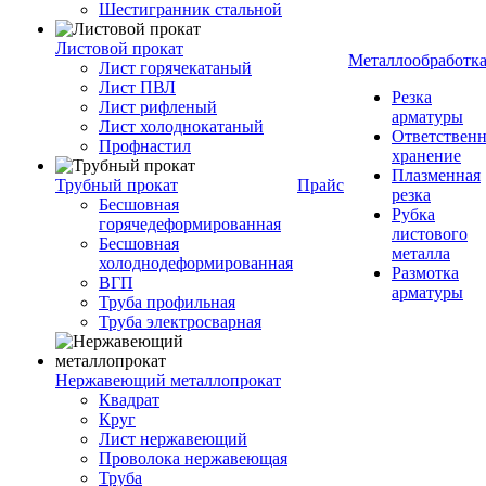
Шестигранник стальной
Листовой прокат
Металлообработк
Лист горячекатаный
Лист ПВЛ
Резка
Лист рифленый
арматуры
Лист холоднокатаный
Ответствен
Профнастил
хранение
Плазменная
Трубный прокат
Прайс
резка
Бесшовная
Рубка
горячедеформированная
листового
Бесшовная
металла
холоднодеформированная
Размотка
ВГП
арматуры
Труба профильная
Труба электросварная
Нержавеющий металлопрокат
Квадрат
Круг
Лист нержавеющий
Проволока нержавеющая
Труба