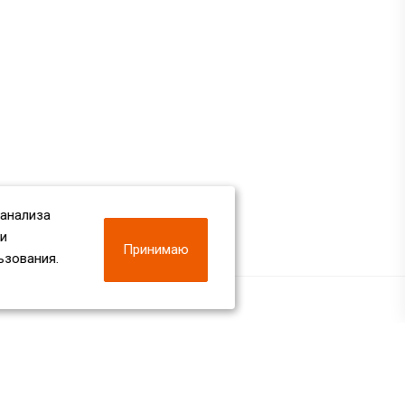
 анализа
 и
Принимаю
ьзования.