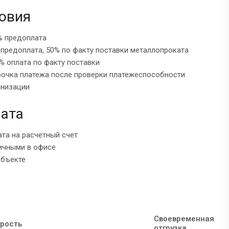
овия
% предоплата
 предоплата, 50% по факту поставки металлопроката
% оплата по факту поставки
рочка платежа после проверки платежеспособности
анизации
ата
ата на расчетный счет
ичными в офисе
объекте
Своевременная
рость
отгрузка