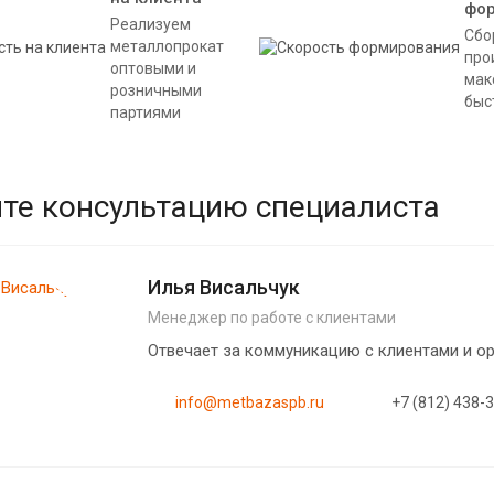
фо
Реализуем
Сбо
металлопрокат
про
оптовыми и
мак
розничными
быс
партиями
те консультацию специалиста
Илья Висальчук
Менеджер по работе с клиентами
Отвечает за коммуникацию с клиентами и 
info@metbazaspb.ru
+7 (812) 438-