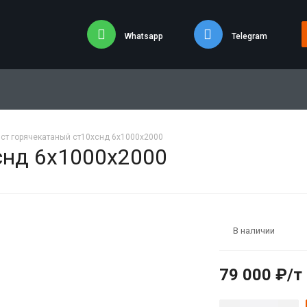
Whatsapp
Telegram
ст горячекатаный ст10хснд 6х1000х2000
снд 6х1000х2000
В наличии
79 000 ₽/т