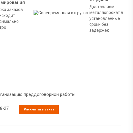
рмирования
Доставляем
рка заказов
металлопрокат в
исходит
установленные
симально
сроки без
тро
задержек
организацию преддоговорной работы
38-27
Рассчитать заказ