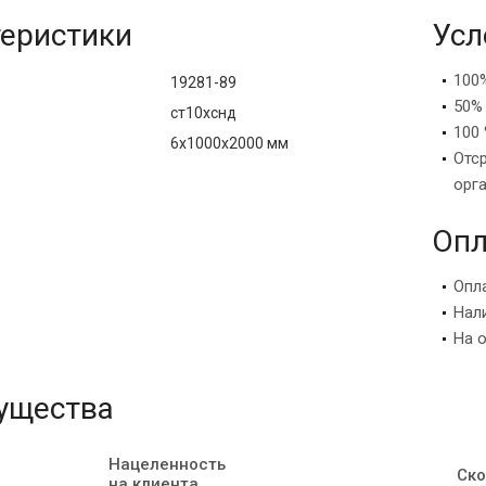
еристики
Усл
100
19281-89
50%
ст10хснд
100 
6х1000х2000 мм
Отс
орг
Опл
Опл
Нал
На 
ущества
Нацеленность
Ско
на клиента