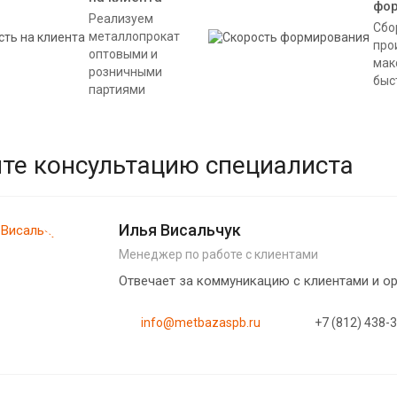
фо
Реализуем
Сбо
металлопрокат
про
оптовыми и
мак
розничными
быс
партиями
те консультацию специалиста
Илья Висальчук
Менеджер по работе с клиентами
Отвечает за коммуникацию с клиентами и 
info@metbazaspb.ru
+7 (812) 438-