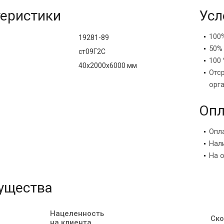
еристики
Усл
100
19281-89
50%
ст09Г2С
100 
40х2000х6000 мм
Отс
орг
Опл
Опл
Нал
На 
ущества
Нацеленность
Ско
на клиента