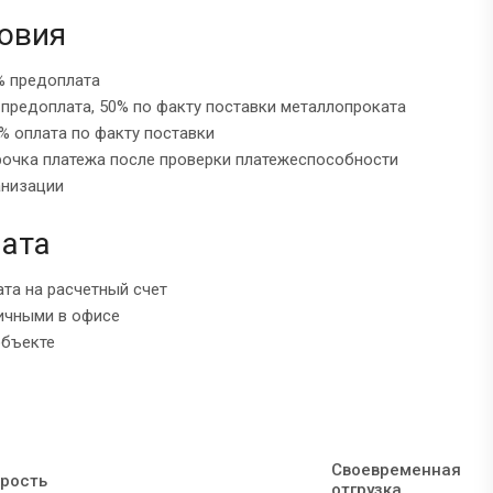
овия
% предоплата
 предоплата, 50% по факту поставки металлопроката
% оплата по факту поставки
рочка платежа после проверки платежеспособности
анизации
ата
ата на расчетный счет
ичными в офисе
объекте
Своевременная
рость
отгрузка