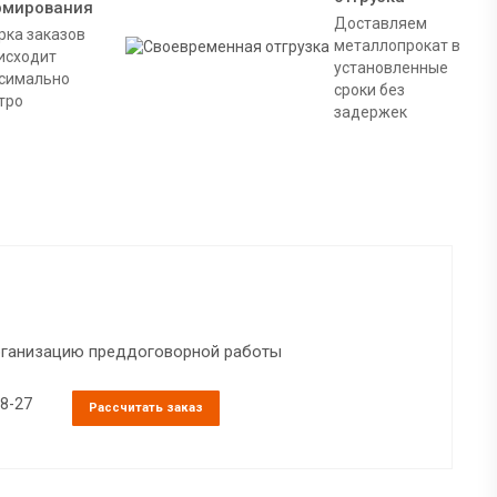
рмирования
Доставляем
рка заказов
металлопрокат в
исходит
установленные
симально
сроки без
тро
задержек
организацию преддоговорной работы
38-27
Рассчитать заказ