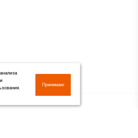
 анализа
 и
Принимаю
ьзования.