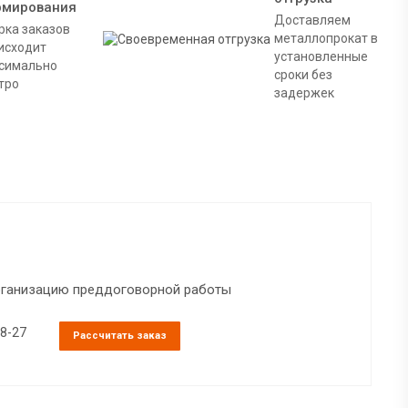
рмирования
Доставляем
рка заказов
металлопрокат в
исходит
установленные
симально
сроки без
тро
задержек
организацию преддоговорной работы
38-27
Рассчитать заказ