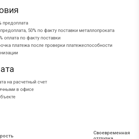
овия
% предоплата
 предоплата, 50% по факту поставки металлопроката
% оплата по факту поставки
рочка платежа после проверки платежеспособности
анизации
ата
ата на расчетный счет
ичными в офисе
объекте
Своевременная
рость
отгрузка