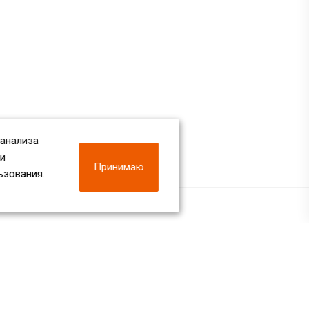
 анализа
 и
Принимаю
ьзования.