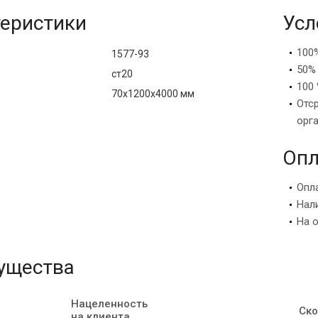
еристики
Усл
100
1577-93
50%
ст20
100 
70х1200х4000 мм
Отс
орг
Опл
Опл
Нал
На 
ущества
Нацеленность
Ско
на клиента