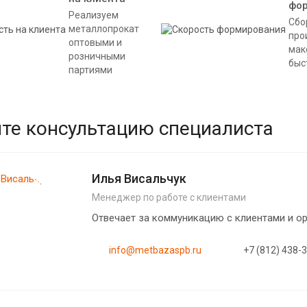
фо
Реализуем
Сбо
металлопрокат
про
оптовыми и
мак
розничными
быс
партиями
те консультацию специалиста
Илья Висальчук
Менеджер по работе с клиентами
Отвечает за коммуникацию с клиентами и 
info@metbazaspb.ru
+7 (812) 438-