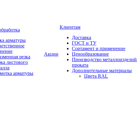
Клиентам
обработка
Доставка
ка арматуры
ГОСТ и ТУ
ветственное
Сортамент и применение
анение
Акции
Ценообразование
зменная резка
Производство металлоизделий
ка листового
проката
талла
Дополнительные материалы
змотка арматуры
Цвета RAL