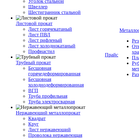
Уголок стальной
Швеллер
Шестигранник стальной
Листовой прокат
Лист горячекатаный
Металло
Лист ПВЛ
Лист рифленый
Рез
Лист холоднокатаный
От
Профнастил
хр
Прайс
Пла
Трубный прокат
Руб
Бесшовная
ме
горячедеформированная
Ра
Бесшовная
холоднодеформированная
ВГП
Труба профильная
Труба электросварная
Нержавеющий металлопрокат
Квадрат
Круг
Лист нержавеющий
Проволока нержавеющая