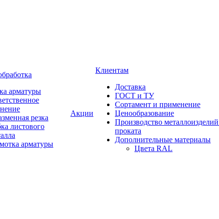
Клиентам
обработка
Доставка
ка арматуры
ГОСТ и ТУ
ветственное
Сортамент и применение
анение
Акции
Ценообразование
зменная резка
Производство металлоизделий
ка листового
проката
талла
Дополнительные материалы
змотка арматуры
Цвета RAL