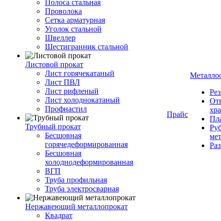
Полоса стальная
Проволока
Сетка арматурная
Уголок стальной
Швеллер
Шестигранник стальной
Листовой прокат
Лист горячекатаный
Металло
Лист ПВЛ
Лист рифленый
Рез
Лист холоднокатаный
От
Профнастил
хр
Прайс
Пла
Трубный прокат
Руб
Бесшовная
ме
горячедеформированная
Ра
Бесшовная
холоднодеформированная
ВГП
Труба профильная
Труба электросварная
Нержавеющий металлопрокат
Квадрат