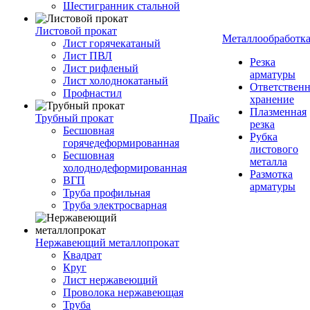
Шестигранник стальной
Листовой прокат
Металлообработк
Лист горячекатаный
Лист ПВЛ
Резка
Лист рифленый
арматуры
Лист холоднокатаный
Ответствен
Профнастил
хранение
Плазменная
Трубный прокат
Прайс
резка
Бесшовная
Рубка
горячедеформированная
листового
Бесшовная
металла
холоднодеформированная
Размотка
ВГП
арматуры
Труба профильная
Труба электросварная
Нержавеющий металлопрокат
Квадрат
Круг
Лист нержавеющий
Проволока нержавеющая
Труба