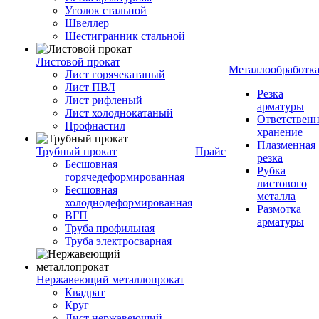
Уголок стальной
Швеллер
Шестигранник стальной
Листовой прокат
Металлообработк
Лист горячекатаный
Лист ПВЛ
Резка
Лист рифленый
арматуры
Лист холоднокатаный
Ответствен
Профнастил
хранение
Плазменная
Трубный прокат
Прайс
резка
Бесшовная
Рубка
горячедеформированная
листового
Бесшовная
металла
холоднодеформированная
Размотка
ВГП
арматуры
Труба профильная
Труба электросварная
Нержавеющий металлопрокат
Квадрат
Круг
Лист нержавеющий