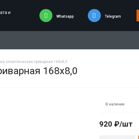
ата и
Whatsapp
Telegram
ка эллиптическая приварная 168х8,0
риварная 168х8,0
В наличии
920 ₽/шт