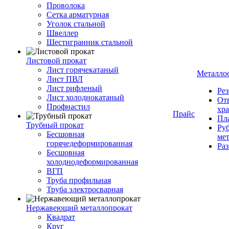
Проволока
Сетка арматурная
Уголок стальной
Швеллер
Шестигранник стальной
Листовой прокат
Лист горячекатаный
Металло
Лист ПВЛ
Лист рифленый
Рез
Лист холоднокатаный
От
Профнастил
хр
Прайс
Пла
Трубный прокат
Руб
Бесшовная
ме
горячедеформированная
Ра
Бесшовная
холоднодеформированная
ВГП
Труба профильная
Труба электросварная
Нержавеющий металлопрокат
Квадрат
Круг