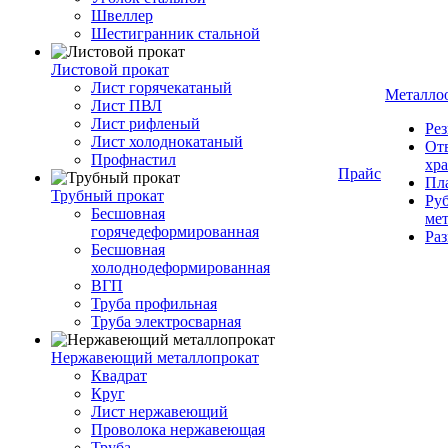
Швеллер
Шестигранник стальной
Листовой прокат
Лист горячекатаный
Металло
Лист ПВЛ
Лист рифленый
Рез
Лист холоднокатаный
От
Профнастил
хр
Прайс
Пла
Трубный прокат
Руб
Бесшовная
ме
горячедеформированная
Ра
Бесшовная
холоднодеформированная
ВГП
Труба профильная
Труба электросварная
Нержавеющий металлопрокат
Квадрат
Круг
Лист нержавеющий
Проволока нержавеющая
Труба