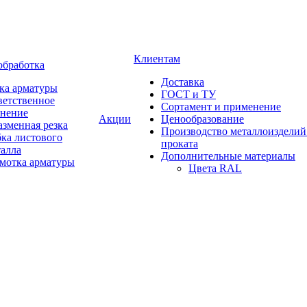
Клиентам
обработка
Доставка
ка арматуры
ГОСТ и ТУ
ветственное
Сортамент и применение
анение
Акции
Ценообразование
зменная резка
Производство металлоизделий
ка листового
проката
талла
Дополнительные материалы
змотка арматуры
Цвета RAL