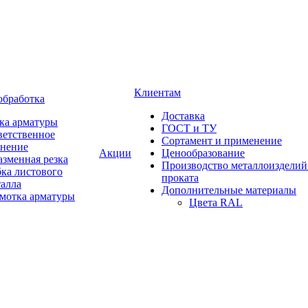
Клиентам
обработка
Доставка
ка арматуры
ГОСТ и ТУ
ветственное
Сортамент и применение
анение
Акции
Ценообразование
зменная резка
Производство металлоизделий
ка листового
проката
талла
Дополнительные материалы
змотка арматуры
Цвета RAL