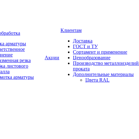
Клиентам
обработка
Доставка
ка арматуры
ГОСТ и ТУ
ветственное
Сортамент и применение
анение
Акции
Ценообразование
зменная резка
Производство металлоизделий
ка листового
проката
талла
Дополнительные материалы
змотка арматуры
Цвета RAL