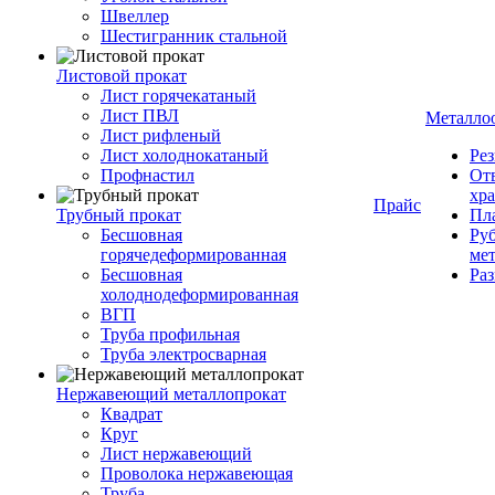
Швеллер
Шестигранник стальной
Листовой прокат
Лист горячекатаный
Лист ПВЛ
Металло
Лист рифленый
Лист холоднокатаный
Рез
Профнастил
От
хр
Прайс
Трубный прокат
Пла
Бесшовная
Руб
горячедеформированная
ме
Бесшовная
Ра
холоднодеформированная
ВГП
Труба профильная
Труба электросварная
Нержавеющий металлопрокат
Квадрат
Круг
Лист нержавеющий
Проволока нержавеющая
Труба