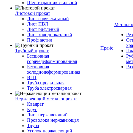
Шестигранник стальной
Листовой прокат
Лист горячекатаный
Лист ПВЛ
Металло
Лист рифленый
Лист холоднокатаный
Рез
Профнастил
От
хр
Прайс
Трубный прокат
Пла
Бесшовная
Руб
горячедеформированная
ме
Бесшовная
Ра
холоднодеформированная
ВГП
Труба профильная
Труба электросварная
Нержавеющий металлопрокат
Квадрат
Круг
Лист нержавеющий
Проволока нержавеющая
Труба
Уголок нержавеющий