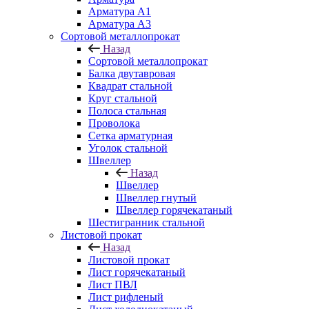
Арматура A1
Арматура А3
Сортовой металлопрокат
Назад
Сортовой металлопрокат
Балка двутавровая
Квадрат стальной
Круг стальной
Полоса стальная
Проволока
Сетка арматурная
Уголок стальной
Швеллер
Назад
Швеллер
Швеллер гнутый
Швеллер горячекатаный
Шестигранник стальной
Листовой прокат
Назад
Листовой прокат
Лист горячекатаный
Лист ПВЛ
Лист рифленый