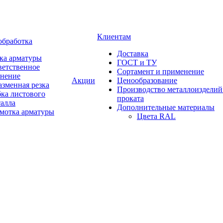
Клиентам
обработка
Доставка
ка арматуры
ГОСТ и ТУ
ветственное
Сортамент и применение
анение
Акции
Ценообразование
зменная резка
Производство металлоизделий
ка листового
проката
талла
Дополнительные материалы
змотка арматуры
Цвета RAL