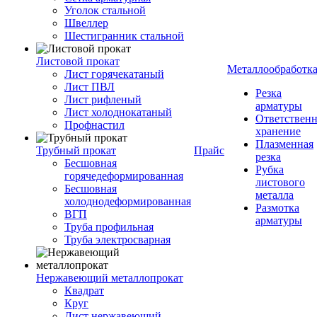
Уголок стальной
Швеллер
Шестигранник стальной
Листовой прокат
Металлообработк
Лист горячекатаный
Лист ПВЛ
Резка
Лист рифленый
арматуры
Лист холоднокатаный
Ответствен
Профнастил
хранение
Плазменная
Трубный прокат
Прайс
резка
Бесшовная
Рубка
горячедеформированная
листового
Бесшовная
металла
холоднодеформированная
Размотка
ВГП
арматуры
Труба профильная
Труба электросварная
Нержавеющий металлопрокат
Квадрат
Круг
Лист нержавеющий