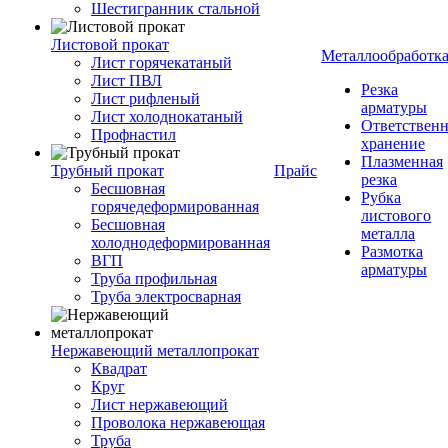
Шестигранник стальной
Листовой прокат
Металлообработк
Лист горячекатаный
Лист ПВЛ
Резка
Лист рифленый
арматуры
Лист холоднокатаный
Ответствен
Профнастил
хранение
Плазменная
Трубный прокат
Прайс
резка
Бесшовная
Рубка
горячедеформированная
листового
Бесшовная
металла
холоднодеформированная
Размотка
ВГП
арматуры
Труба профильная
Труба электросварная
Нержавеющий металлопрокат
Квадрат
Круг
Лист нержавеющий
Проволока нержавеющая
Труба