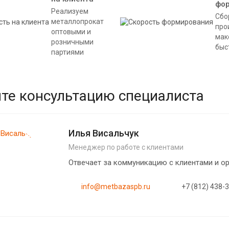
фо
Реализуем
Сбо
металлопрокат
про
оптовыми и
мак
розничными
быс
партиями
те консультацию специалиста
Илья Висальчук
Менеджер по работе с клиентами
Отвечает за коммуникацию с клиентами и 
info@metbazaspb.ru
+7 (812) 438-