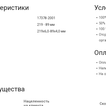
еристики
Усл
100
17378-2001
50%
219 - 89 мм
100 
219х6,0-89х4,0 мм
Отс
орг
Опл
Опл
Нал
На 
ущества
Нацеленность
Ско
на клиента