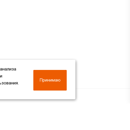
 анализа
 и
Принимаю
ьзования.