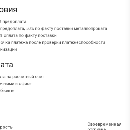
овия
% предоплата
 предоплата, 50% по факту поставки металлопроката
% оплата по факту поставки
рочка платежа после проверки платежеспособности
анизации
ата
ата на расчетный счет
ичными в офисе
объекте
Своевременная
рость
отгрузка