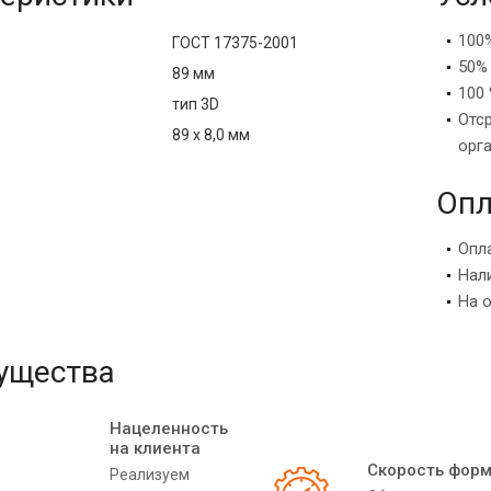
100
ГОСТ 17375-2001
50%
89 мм
100 
тип 3D
Отс
89 х 8,0 мм
орг
Опл
Опл
Нал
На 
ущества
Нацеленность
на клиента
Скорость фор
Реализуем