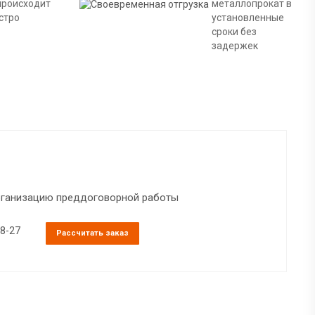
металлопрокат в
происходит
установленные
стро
сроки без
задержек
организацию преддоговорной работы
38-27
Рассчитать заказ