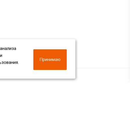
 анализа
 и
Принимаю
ьзования.