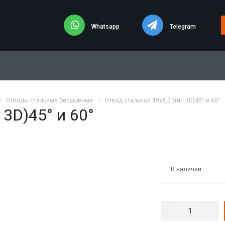
Whatsapp
Telegram
Отводы стальные бесшовные
Отвод стальной 89х8,0 (тип 3D)45° и 60°
 3D)45° и 60°
В наличии