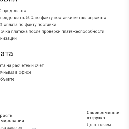
% предоплата
 предоплата, 50% по факту поставки металлопроката
% оплата по факту поставки
рочка платежа после проверки платежеспособности
анизации
ата
ата на расчетный счет
ичными в офисе
объекте
Своевременная
рость
отгрузка
рмирования
Доставляем
рка заказов