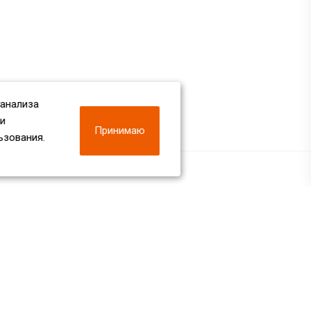
 анализа
 и
Принимаю
ьзования.