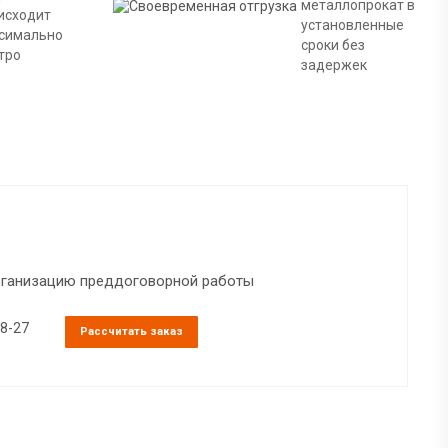
металлопрокат в
исходит
установленные
симально
сроки без
тро
задержек
организацию преддоговорной работы
38-27
Рассчитать заказ