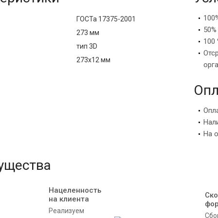
100
ГОСТа 17375-2001
50%
273 мм
100 
тип 3D
Отс
273х12 мм
орг
Опл
Опл
Нал
На 
ущества
Нацеленность
Ско
на клиента
фо
Реализуем
Сбо