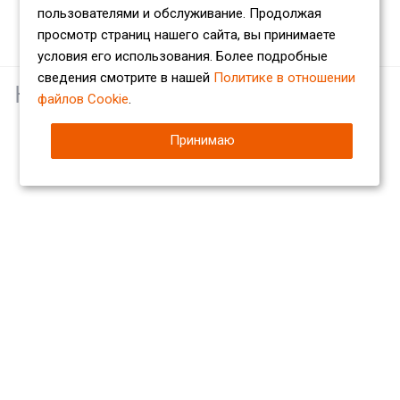
пользователями и обслуживание. Продолжая
просмотр страниц нашего сайта, вы принимаете
условия его использования. Более подробные
сведения смотрите в нашей
Политике в отношении
Наши партнеры
файлов Cookie
.
Принимаю
Компания
О компании
Сертификаты
Партнеры
Отзывы
Вакансии