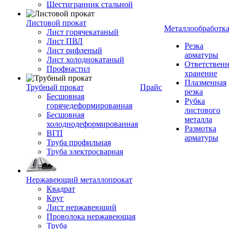
Шестигранник стальной
Листовой прокат
Металлообработк
Лист горячекатаный
Лист ПВЛ
Резка
Лист рифленый
арматуры
Лист холоднокатаный
Ответствен
Профнастил
хранение
Плазменная
Трубный прокат
Прайс
резка
Бесшовная
Рубка
горячедеформированная
листового
Бесшовная
металла
холоднодеформированная
Размотка
ВГП
арматуры
Труба профильная
Труба электросварная
Нержавеющий металлопрокат
Квадрат
Круг
Лист нержавеющий
Проволока нержавеющая
Труба