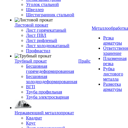
Уголок стальной
Швеллер
Шестигранник стальной
Листовой прокат
Металлообработк
Лист горячекатаный
Лист ПВЛ
Резка
Лист рифленый
арматуры
Лист холоднокатаный
Ответствен
Профнастил
хранение
Плазменная
Трубный прокат
Прайс
резка
Бесшовная
Рубка
горячедеформированная
листового
Бесшовная
металла
холоднодеформированная
Размотка
ВГП
арматуры
Труба профильная
Труба электросварная
Нержавеющий металлопрокат
Квадрат
Круг