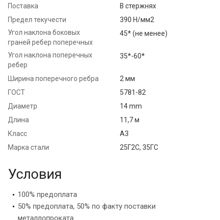
Поставка
В стержнях
Предел текучести
390 Н/мм2
Угол наклона боковых
45* (не менее)
граней ребер поперечных
Угол наклона поперечных
35*-60*
ребер
Ширина поперечного ребра
2 мм
ГОСТ
5781-82
Диаметр
14 mm
Длина
11,7 м
Класс
А3
Марка стали
25Г2С, 35ГС
Условия
100% предоплата
50% предоплата, 50% по факту поставки
металлопроката