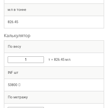
м.п в тонне
826.45
Калькулятор
По весу
т =
826.45
м.п.
INF
шт
53800
По метражу