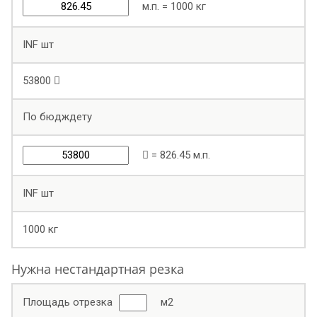
м.п. =
1000
кг
INF
шт
53800
По бюдждету
=
826.45
м.п.
INF
шт
1000
кг
Нужна нестандартная резка
Площадь отрезка
м2