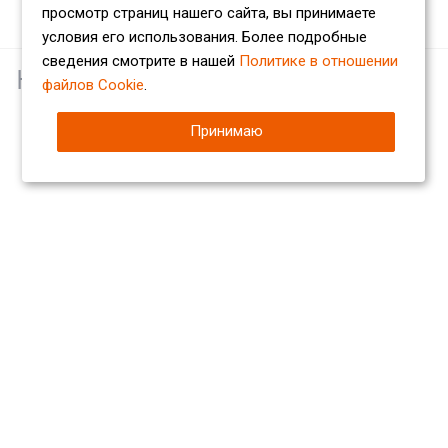
просмотр страниц нашего сайта, вы принимаете
условия его использования. Более подробные
сведения смотрите в нашей
Политике в отношении
Наши партнеры
файлов Cookie
.
Принимаю
Компания
О компании
Сертификаты
Партнеры
Отзывы
Вакансии
Реквизиты