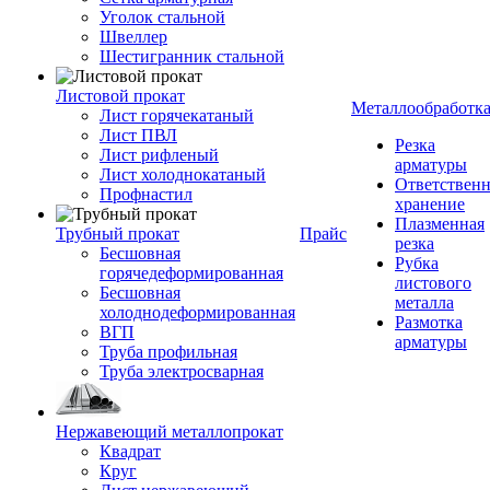
Уголок стальной
Швеллер
Шестигранник стальной
Листовой прокат
Металлообработк
Лист горячекатаный
Лист ПВЛ
Резка
Лист рифленый
арматуры
Лист холоднокатаный
Ответствен
Профнастил
хранение
Плазменная
Трубный прокат
Прайс
резка
Бесшовная
Рубка
горячедеформированная
листового
Бесшовная
металла
холоднодеформированная
Размотка
ВГП
арматуры
Труба профильная
Труба электросварная
Нержавеющий металлопрокат
Квадрат
Круг