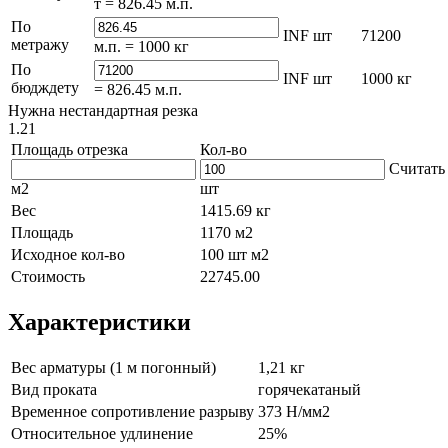
т =
826.45
м.п.
По
INF
шт
71200
метражу
м.п. =
1000
кг
По
INF
шт
1000
кг
бюдждету
=
826.45
м.п.
Нужна нестандартная резка
1.21
Площадь отрезка
Кол-во
Считать
м2
шт
Вес
1415.69
кг
Площадь
1170
м2
Исходное кол-во
100
шт
м2
Стоимость
22745.00
Характеристики
Вес арматуры (1 м погонный)
1,21 кг
Вид проката
горячекатаный
Временное сопротивление разрыву
373 Н/мм2
Относительное удлинение
25%