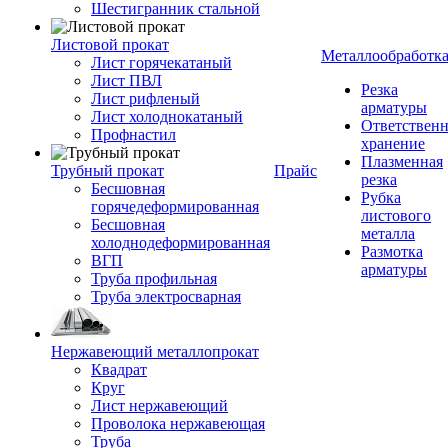
Шестигранник стальной
Листовой прокат
Металлообработк
Лист горячекатаный
Лист ПВЛ
Резка
Лист рифленый
арматуры
Лист холоднокатаный
Ответствен
Профнастил
хранение
Плазменная
Трубный прокат
Прайс
резка
Бесшовная
Рубка
горячедеформированная
листового
Бесшовная
металла
холоднодеформированная
Размотка
ВГП
арматуры
Труба профильная
Труба электросварная
Нержавеющий металлопрокат
Квадрат
Круг
Лист нержавеющий
Проволока нержавеющая
Труба