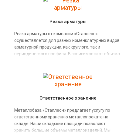
Резка арматуры
Резка арматуры
от компании «Сталлеон»
осуществляется для разных номенклатурных видов
арматурной продукции, как круглого, так и
периодического профиля. В зависимости от объема
материала, графика срочности выполнения работ и
технических требований к размерам вашего заказа,
резка арматуры
будет произведена либо вручную
при помощи ручного профессионального
инструмента (ножницы или болгаркой), либо на
специализированном оборудовании. Порезка
Ответственное хранение
арматурных прутов до 14-16 диаметра может быть
выполнена на гильотине.
Металлобаза «Сталлеон» предлагает услугу по
ответственному хранению металлопроката на
складе. Наши складские площади позволяют
хранить большие объемы металлоизделий. Мы