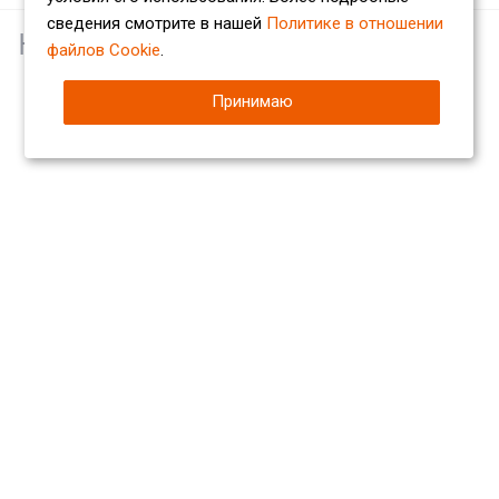
сведения смотрите в нашей
Политике в отношении
Наши партнеры
файлов Cookie
.
Принимаю
Компания
О компании
Сертификаты
Партнеры
Отзывы
Вакансии
Реквизиты
Каталог