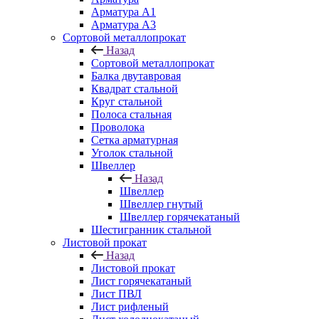
Арматура A1
Арматура А3
Сортовой металлопрокат
Назад
Сортовой металлопрокат
Балка двутавровая
Квадрат стальной
Круг стальной
Полоса стальная
Проволока
Сетка арматурная
Уголок стальной
Швеллер
Назад
Швеллер
Швеллер гнутый
Швеллер горячекатаный
Шестигранник стальной
Листовой прокат
Назад
Листовой прокат
Лист горячекатаный
Лист ПВЛ
Лист рифленый