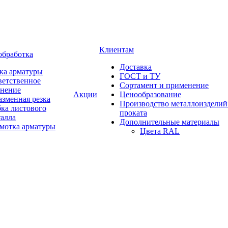
Клиентам
обработка
Доставка
ка арматуры
ГОСТ и ТУ
ветственное
Сортамент и применение
анение
Акции
Ценообразование
зменная резка
Производство металлоизделий
ка листового
проката
талла
Дополнительные материалы
змотка арматуры
Цвета RAL