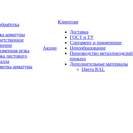
Клиентам
обработка
Доставка
ка арматуры
ГОСТ и ТУ
ветственное
Сортамент и применение
анение
Акции
Ценообразование
зменная резка
Производство металлоизделий
ка листового
проката
талла
Дополнительные материалы
змотка арматуры
Цвета RAL