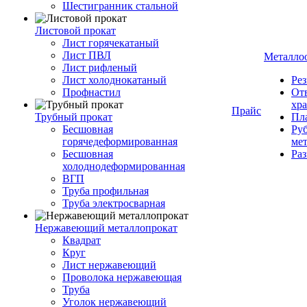
Шестигранник стальной
Листовой прокат
Лист горячекатаный
Лист ПВЛ
Металло
Лист рифленый
Лист холоднокатаный
Рез
Профнастил
От
хр
Прайс
Трубный прокат
Пла
Бесшовная
Руб
горячедеформированная
ме
Бесшовная
Ра
холоднодеформированная
ВГП
Труба профильная
Труба электросварная
Нержавеющий металлопрокат
Квадрат
Круг
Лист нержавеющий
Проволока нержавеющая
Труба
Уголок нержавеющий