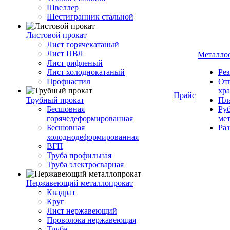
Швеллер
Шестигранник стальной
Листовой прокат
Лист горячекатаный
Лист ПВЛ
Металло
Лист рифленый
Лист холоднокатаный
Рез
Профнастил
От
хр
Прайс
Трубный прокат
Пла
Бесшовная
Руб
горячедеформированная
ме
Бесшовная
Ра
холоднодеформированная
ВГП
Труба профильная
Труба электросварная
Нержавеющий металлопрокат
Квадрат
Круг
Лист нержавеющий
Проволока нержавеющая
Труба