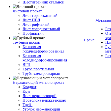
Шестигранник стальной
Листовой прокат
Лист горячекатаный
Лист ПВЛ
Металло
Лист рифленый
Лист холоднокатаный
Рез
Профнастил
От
хр
Прайс
Трубный прокат
Пла
Бесшовная
Руб
горячедеформированная
ме
Бесшовная
Ра
холоднодеформированная
ВГП
Труба профильная
Труба электросварная
Нержавеющий металлопрокат
Квадрат
Круг
Лист нержавеющий
Проволока нержавеющая
Труба
Уголок нержавеющий