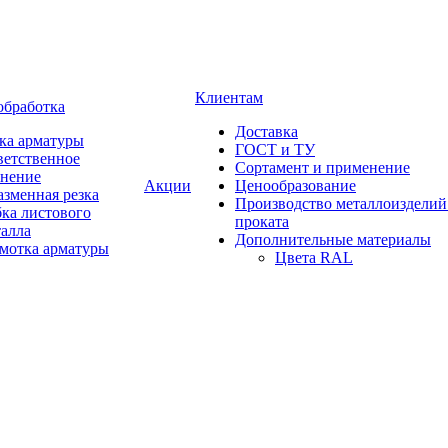
Клиентам
обработка
Доставка
ка арматуры
ГОСТ и ТУ
ветственное
Сортамент и применение
анение
Акции
Ценообразование
зменная резка
Производство металлоизделий
ка листового
проката
талла
Дополнительные материалы
змотка арматуры
Цвета RAL