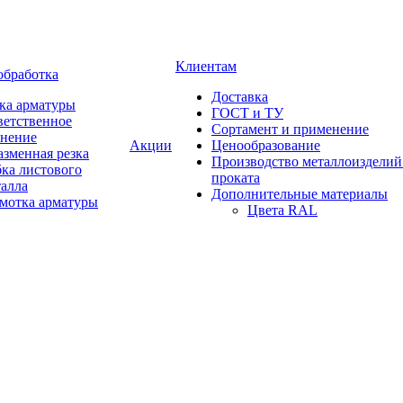
Клиентам
обработка
Доставка
ка арматуры
ГОСТ и ТУ
ветственное
Сортамент и применение
анение
Акции
Ценообразование
зменная резка
Производство металлоизделий
ка листового
проката
талла
Дополнительные материалы
змотка арматуры
Цвета RAL