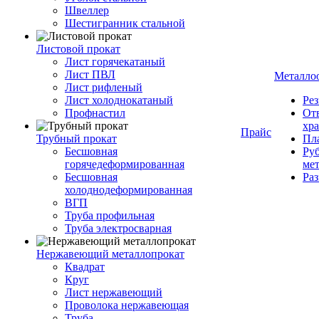
Швеллер
Шестигранник стальной
Листовой прокат
Лист горячекатаный
Лист ПВЛ
Металло
Лист рифленый
Лист холоднокатаный
Рез
Профнастил
От
хр
Прайс
Трубный прокат
Пла
Бесшовная
Руб
горячедеформированная
ме
Бесшовная
Ра
холоднодеформированная
ВГП
Труба профильная
Труба электросварная
Нержавеющий металлопрокат
Квадрат
Круг
Лист нержавеющий
Проволока нержавеющая
Труба