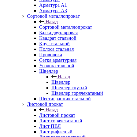
Арматура A1
Арматура А3
Сортовой металлопрокат
Назад
Сортовой металлопрокат
Балка двутавровая
Квадрат стальной
Круг стальной
Полоса стальная
Проволока
Сетка арматурная
Уголок стальной
Швеллер
Назад
Швеллер
Швеллер гнутый
Швеллер горячекатаный
Шестигранник стальной
Листовой прокат
Назад
Листовой прокат
Лист горячекатаный
Лист ПВЛ
Лист рифленый