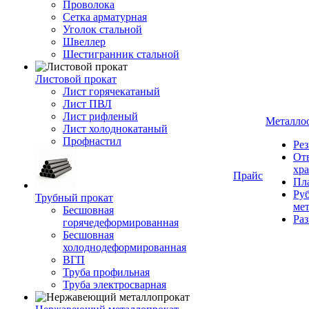
Проволока
Сетка арматурная
Уголок стальной
Швеллер
Шестигранник стальной
Листовой прокат
Лист горячекатаный
Лист ПВЛ
Лист рифленый
Металло
Лист холоднокатаный
Профнастил
Рез
От
хр
Прайс
Пла
Руб
Трубный прокат
ме
Бесшовная
Ра
горячедеформированная
Бесшовная
холоднодеформированная
ВГП
Труба профильная
Труба электросварная