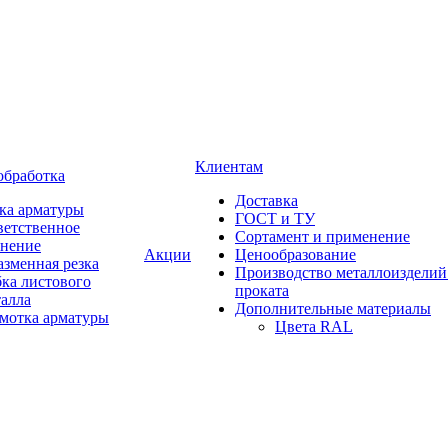
Клиентам
обработка
Доставка
ка арматуры
ГОСТ и ТУ
ветственное
Сортамент и применение
анение
Акции
Ценообразование
зменная резка
Производство металлоизделий
ка листового
проката
талла
Дополнительные материалы
змотка арматуры
Цвета RAL