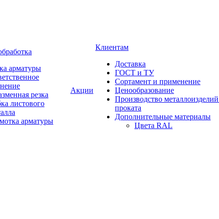
Клиентам
обработка
Доставка
ка арматуры
ГОСТ и ТУ
ветственное
Сортамент и применение
анение
Акции
Ценообразование
зменная резка
Производство металлоизделий
ка листового
проката
талла
Дополнительные материалы
змотка арматуры
Цвета RAL