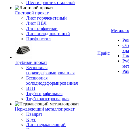
Шестигранник стальной
Листовой прокат
Лист горячекатаный
Лист ПВЛ
Лист рифленый
Металло
Лист холоднокатаный
Профнастил
Рез
От
хр
Прайс
Пла
Руб
Трубный прокат
ме
Бесшовная
Ра
горячедеформированная
Бесшовная
холоднодеформированная
ВГП
Труба профильная
Труба электросварная
Нержавеющий металлопрокат
Квадрат
Круг
Лист нержавеющий