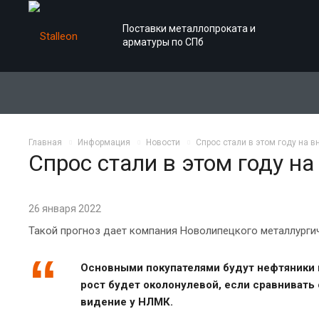
Поставки металлопроката и
арматуры по СПб
Главная
Информация
Новости
Спрос стали в этом году на в
Спрос стали в этом году н
26 января 2022
Такой прогноз дает компания Новолипецкого металлургич
Основными покупателями будут нефтяники и
рост будет околонулевой, если сравнивать 
видение у НЛМК.