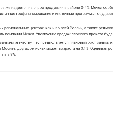
 же надеется на спрос продукции в районе 3-4%. Мечел сообщ
астичное госфинансирование и ипотечные программы государст
гих региональных центрах, как и во всей России, а также рель
ль компании Мечел. Увеличение продаж плоского проката буде
аявило агентству, что предполагается плановый рост заявок на
 Москве, других регионах может возрасти на 3,1%. Оценивая ро
г в 3,9%.