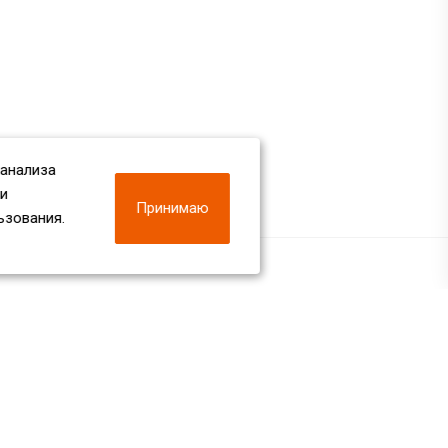
 анализа
 и
Принимаю
ьзования.