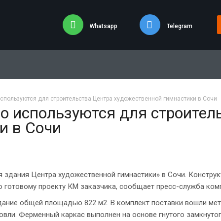
Whatsapp
Telegram
используются для строительства Центра художественной гимнастики в Сочи
o используются для строител
и в Сочи
 здания Центра художественной гимнастики» в Сочи. Констру
о готовому проекту КМ заказчика, сообщает пресс-служба ком
ание общей площадью 822 м2. В комплект поставки вошли мет
вли. Ферменный каркас выполнен на основе гнутого замкнутог