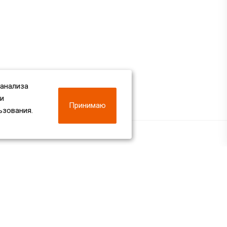
 анализа
 и
Принимаю
ьзования.