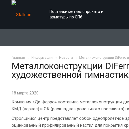
Поставки металлопроката и
арматуры по СПб
Главная
Информация
Новости
Металлоконструкции DiFerro 
Металлоконструкции DiFerr
художественной гимнастик
18 марта 2020
Компания «Ди Ферро» поставила металлоконструкции для
КМД (каркас) и ОК (раскладка кровельного профлиста) п
Строящийся центр представляет собой однопролетное зд
оцинкованный профилированный настил для покрытия кро