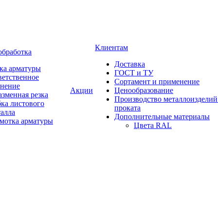
Клиентам
обработка
Доставка
ка арматуры
ГОСТ и ТУ
ветственное
Сортамент и применение
анение
Акции
Ценообразование
зменная резка
Производство металлоизделий
ка листового
проката
талла
Дополнительные материалы
змотка арматуры
Цвета RAL