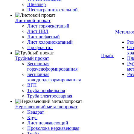
Швеллер
Шестигранник стальной
Листовой прокат
Лист горячекатаный
Лист ПВЛ
Металло
Лист рифленый
Лист холоднокатаный
Рез
Профнастил
От
хр
Прайс
Трубный прокат
Пла
Бесшовная
Руб
горячедеформированная
ме
Бесшовная
Ра
холоднодеформированная
ВГП
Труба профильная
Труба электросварная
Нержавеющий металлопрокат
Квадрат
Круг
Лист нержавеющий
Проволока нержавеющая
Труба