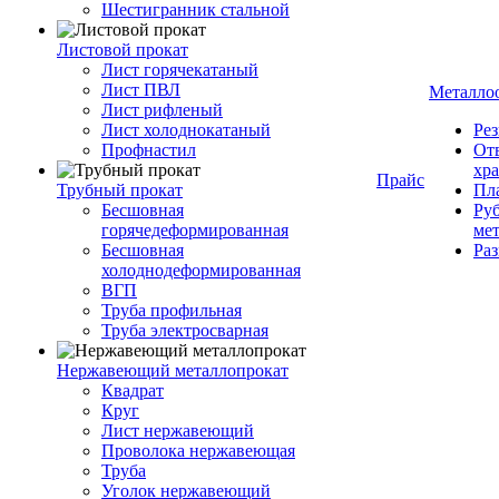
Шестигранник стальной
Листовой прокат
Лист горячекатаный
Лист ПВЛ
Металло
Лист рифленый
Лист холоднокатаный
Рез
Профнастил
От
хр
Прайс
Трубный прокат
Пла
Бесшовная
Руб
горячедеформированная
ме
Бесшовная
Ра
холоднодеформированная
ВГП
Труба профильная
Труба электросварная
Нержавеющий металлопрокат
Квадрат
Круг
Лист нержавеющий
Проволока нержавеющая
Труба
Уголок нержавеющий