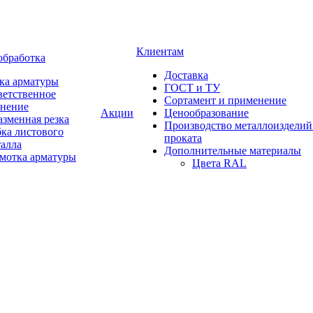
Клиентам
обработка
Доставка
ка арматуры
ГОСТ и ТУ
ветственное
Сортамент и применение
анение
Акции
Ценообразование
зменная резка
Производство металлоизделий
ка листового
проката
талла
Дополнительные материалы
змотка арматуры
Цвета RAL