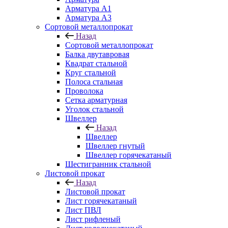
Арматура A1
Арматура А3
Сортовой металлопрокат
Назад
Сортовой металлопрокат
Балка двутавровая
Квадрат стальной
Круг стальной
Полоса стальная
Проволока
Сетка арматурная
Уголок стальной
Швеллер
Назад
Швеллер
Швеллер гнутый
Швеллер горячекатаный
Шестигранник стальной
Листовой прокат
Назад
Листовой прокат
Лист горячекатаный
Лист ПВЛ
Лист рифленый