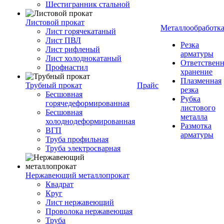
Шестигранник стальной
Листовой прокат
Металлообработк
Лист горячекатаный
Лист ПВЛ
Резка
Лист рифленый
арматуры
Лист холоднокатаный
Ответствен
Профнастил
хранение
Плазменная
Трубный прокат
Прайс
резка
Бесшовная
Рубка
горячедеформированная
листового
Бесшовная
металла
холоднодеформированная
Размотка
ВГП
арматуры
Труба профильная
Труба электросварная
Нержавеющий металлопрокат
Квадрат
Круг
Лист нержавеющий
Проволока нержавеющая
Труба