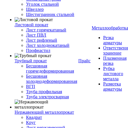
Уголок стальной
Швеллер
Шестигранник стальной
Листовой прокат
Металлообработк
Лист горячекатаный
Лист ПВЛ
Резка
Лист рифленый
арматуры
Лист холоднокатаный
Ответствен
Профнастил
хранение
Плазменная
Трубный прокат
Прайс
резка
Бесшовная
Рубка
горячедеформированная
листового
Бесшовная
металла
холоднодеформированная
Размотка
ВГП
арматуры
Труба профильная
Труба электросварная
Нержавеющий металлопрокат
Квадрат
Круг
Лист нержавеющий