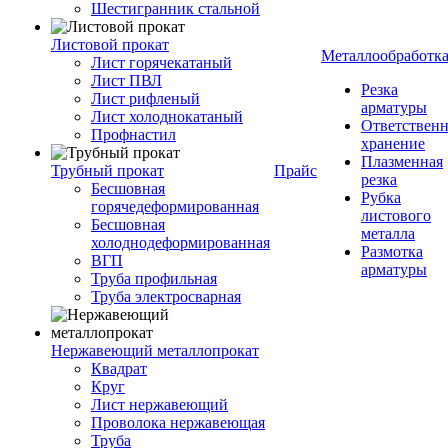
Шестигранник стальной
Листовой прокат
Металлообработк
Лист горячекатаный
Лист ПВЛ
Резка
Лист рифленый
арматуры
Лист холоднокатаный
Ответствен
Профнастил
хранение
Плазменная
Трубный прокат
Прайс
резка
Бесшовная
Рубка
горячедеформированная
листового
Бесшовная
металла
холоднодеформированная
Размотка
ВГП
арматуры
Труба профильная
Труба электросварная
Нержавеющий металлопрокат
Квадрат
Круг
Лист нержавеющий
Проволока нержавеющая
Труба