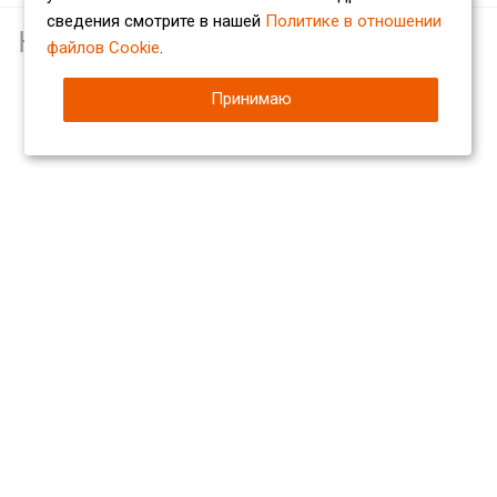
сведения смотрите в нашей
Политике в отношении
Наши партнеры
файлов Cookie
.
Принимаю
Компания
О компании
Сертификаты
Партнеры
Отзывы
Вакансии
Реквизиты
Каталог