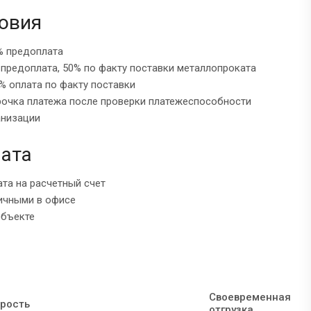
овия
% предоплата
 предоплата, 50% по факту поставки металлопроката
% оплата по факту поставки
рочка платежа после проверки платежеспособности
анизации
ата
ата на расчетный счет
ичными в офисе
объекте
Своевременная
рость
отгрузка