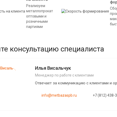
фо
Реализуем
Сбо
металлопрокат
про
оптовыми и
мак
розничными
быс
партиями
те консультацию специалиста
Илья Висальчук
Менеджер по работе с клиентами
Отвечает за коммуникацию с клиентами и 
info@metbazaspb.ru
+7 (812) 438-