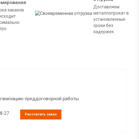
рмирования
Доставляем
рка заказов
металлопрокат в
исходит
установленные
симально
сроки без
тро
задержек
организацию преддоговорной работы
38-27
Рассчитать заказ