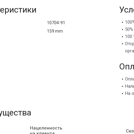
еристики
Усл
100
10704-91
50%
159 mm
100 
Отс
орг
Опл
Опл
Нал
На 
ущества
Нацеленность
Ско
на клиента