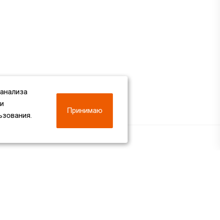
 анализа
 и
Принимаю
ьзования.