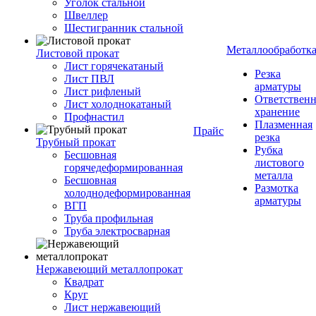
Уголок стальной
Швеллер
Шестигранник стальной
Металлообработк
Листовой прокат
Лист горячекатаный
Резка
Лист ПВЛ
арматуры
Лист рифленый
Ответствен
Лист холоднокатаный
хранение
Профнастил
Плазменная
Прайс
резка
Трубный прокат
Рубка
Бесшовная
листового
горячедеформированная
металла
Бесшовная
Размотка
холоднодеформированная
арматуры
ВГП
Труба профильная
Труба электросварная
Нержавеющий металлопрокат
Квадрат
Круг
Лист нержавеющий