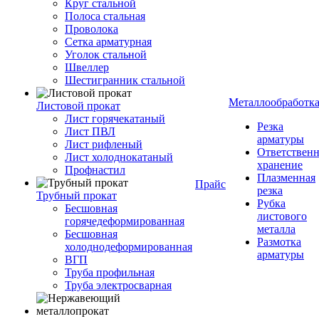
Круг стальной
Полоса стальная
Проволока
Сетка арматурная
Уголок стальной
Швеллер
Шестигранник стальной
Металлообработк
Листовой прокат
Лист горячекатаный
Резка
Лист ПВЛ
арматуры
Лист рифленый
Ответствен
Лист холоднокатаный
хранение
Профнастил
Плазменная
Прайс
резка
Трубный прокат
Рубка
Бесшовная
листового
горячедеформированная
металла
Бесшовная
Размотка
холоднодеформированная
арматуры
ВГП
Труба профильная
Труба электросварная