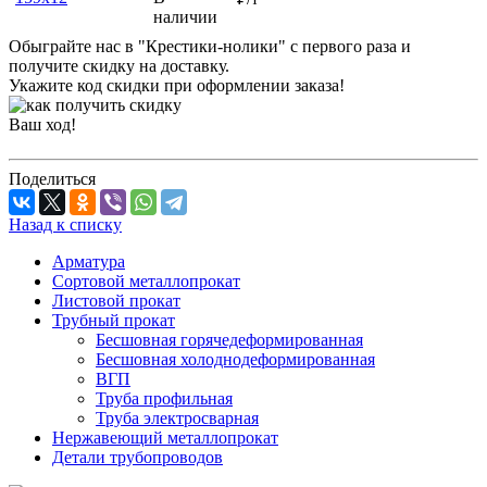
наличии
Обыграйте нас в "Крестики-нолики" с первого раза и
получите скидку на доставку.
Укажите код скидки при оформлении заказа!
Ваш ход!
Поделиться
Назад к списку
Арматура
Сортовой металлопрокат
Листовой прокат
Трубный прокат
Бесшовная горячедеформированная
Бесшовная холоднодеформированная
ВГП
Труба профильная
Труба электросварная
Нержавеющий металлопрокат
Детали трубопроводов