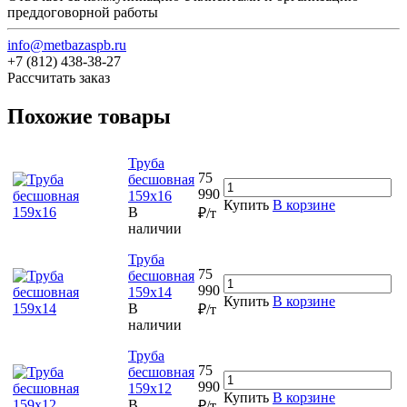
преддоговорной работы
info@metbazaspb.ru
+7 (812) 438-38-27
Рассчитать заказ
Похожие товары
Труба
75
бесшовная
990
159х16
Купить
В корзине
В
₽/т
наличии
Труба
75
бесшовная
990
159х14
Купить
В корзине
В
₽/т
наличии
Труба
75
бесшовная
990
159х12
Купить
В корзине
В
₽/т