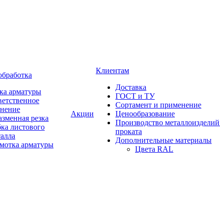
Клиентам
обработка
Доставка
ка арматуры
ГОСТ и ТУ
ветственное
Сортамент и применение
анение
Акции
Ценообразование
зменная резка
Производство металлоизделий
ка листового
проката
талла
Дополнительные материалы
змотка арматуры
Цвета RAL