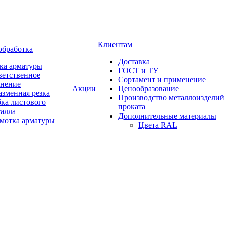
Клиентам
обработка
Доставка
ка арматуры
ГОСТ и ТУ
ветственное
Сортамент и применение
анение
Акции
Ценообразование
зменная резка
Производство металлоизделий
ка листового
проката
талла
Дополнительные материалы
змотка арматуры
Цвета RAL