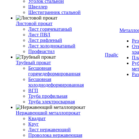
Уголок стальной
Швеллер
Шестигранник стальной
Листовой прокат
Лист горячекатаный
Металло
Лист ПВЛ
Лист рифленый
Рез
Лист холоднокатаный
От
Профнастил
хр
Прайс
Пла
Трубный прокат
Руб
Бесшовная
ме
горячедеформированная
Ра
Бесшовная
холоднодеформированная
ВГП
Труба профильная
Труба электросварная
Нержавеющий металлопрокат
Квадрат
Круг
Лист нержавеющий
Проволока нержавеющая