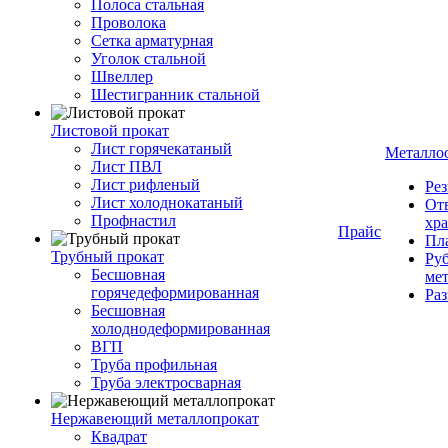
Полоса стальная
Проволока
Сетка арматурная
Уголок стальной
Швеллер
Шестигранник стальной
Листовой прокат
Лист горячекатаный
Металло
Лист ПВЛ
Лист рифленый
Рез
Лист холоднокатаный
От
Профнастил
хр
Прайс
Пла
Трубный прокат
Руб
Бесшовная
ме
горячедеформированная
Ра
Бесшовная
холоднодеформированная
ВГП
Труба профильная
Труба электросварная
Нержавеющий металлопрокат
Квадрат