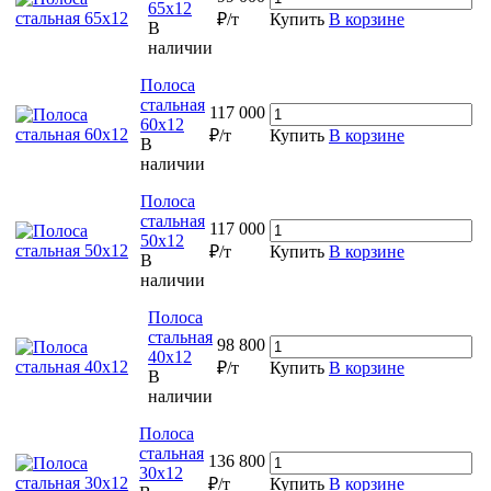
65х12
₽/т
Купить
В корзине
В
наличии
Полоса
стальная
117 000
60х12
₽/т
Купить
В корзине
В
наличии
Полоса
стальная
117 000
50х12
₽/т
Купить
В корзине
В
наличии
Полоса
стальная
98 800
40х12
₽/т
Купить
В корзине
В
наличии
Полоса
стальная
136 800
30х12
₽/т
Купить
В корзине