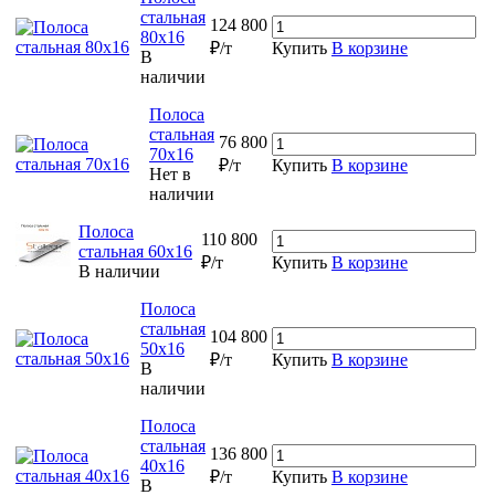
стальная
124 800
80х16
₽/т
Купить
В корзине
В
наличии
Полоса
стальная
76 800
70х16
₽/т
Купить
В корзине
Нет в
наличии
Полоса
110 800
стальная 60х16
₽/т
Купить
В корзине
В наличии
Полоса
стальная
104 800
50х16
₽/т
Купить
В корзине
В
наличии
Полоса
стальная
136 800
40х16
₽/т
Купить
В корзине
В