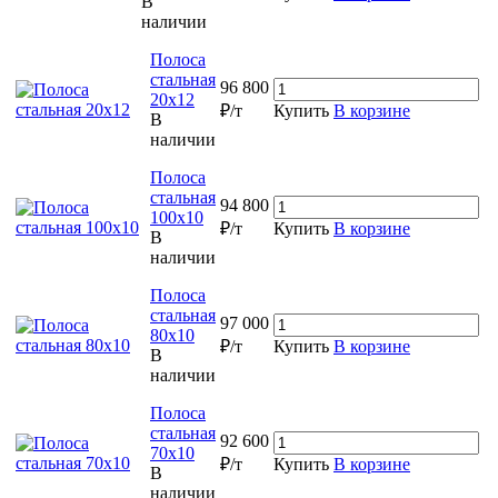
В
наличии
Полоса
стальная
96 800
20х12
₽/т
Купить
В корзине
В
наличии
Полоса
стальная
94 800
100х10
₽/т
Купить
В корзине
В
наличии
Полоса
стальная
97 000
80х10
₽/т
Купить
В корзине
В
наличии
Полоса
стальная
92 600
70х10
₽/т
Купить
В корзине
В
наличии