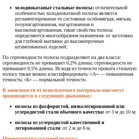
холоднокатаные стальные полосы:
отличительной
особенностью холоднокатаной полосы является
регламентирование ее состояния: особомягкая, мягкая,
полунагартованная, нагартованная и
высоконагартованная, такие свойства полосы
определяются многообразием назначения: от заготовки
для глубокой вытяжки до высокопрочных
штампованных изделий;
По серповидности полосы подразделяют на два класса:
серповидность не превышает 0,2% длины; серповидность не
превышает 0,5% длины. Исходя из точности проката стальную
полосу также можно классифицировать: «А» — повышенная
точность; «Б» — нормальной точности.
В зависимости от используемого материала они могут
производится в следующих диапазонах:
полосы из фосфористой, низколегированной или
углеродистой стали обычного качества:
от 3 м до 10 м;
полосы из углеродистой качественной и
легированной стали
: от 2 м до 6 м.
Преимущества стальной полосы: