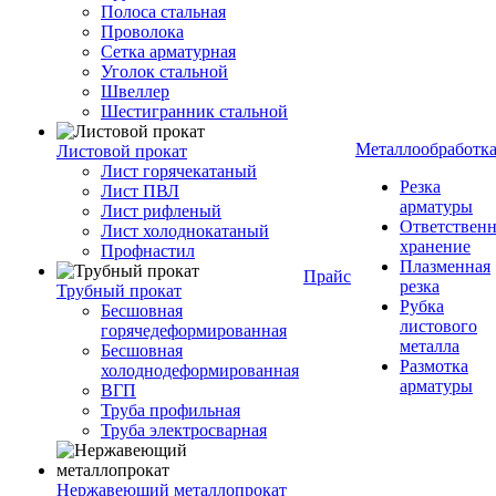
Полоса стальная
Проволока
Сетка арматурная
Уголок стальной
Швеллер
Шестигранник стальной
Металлообработк
Листовой прокат
Лист горячекатаный
Резка
Лист ПВЛ
арматуры
Лист рифленый
Ответствен
Лист холоднокатаный
хранение
Профнастил
Плазменная
Прайс
резка
Трубный прокат
Рубка
Бесшовная
листового
горячедеформированная
металла
Бесшовная
Размотка
холоднодеформированная
арматуры
ВГП
Труба профильная
Труба электросварная
Нержавеющий металлопрокат