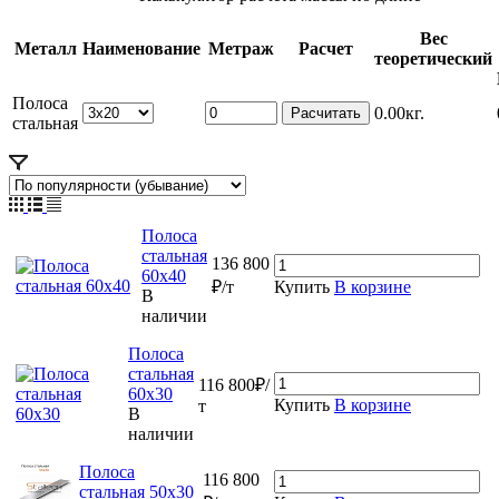
Вес
Металл
Наименование
Метраж
Расчет
теоретический
Полоса
0.00кг.
стальная
Полоса
стальная
136 800
60х40
₽/т
Купить
В корзине
В
наличии
Полоса
стальная
116 800₽/
60х30
Купить
В корзине
т
В
наличии
Полоса
116 800
стальная 50х30