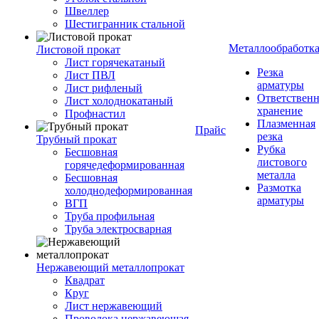
Швеллер
Шестигранник стальной
Металлообработк
Листовой прокат
Лист горячекатаный
Резка
Лист ПВЛ
арматуры
Лист рифленый
Ответствен
Лист холоднокатаный
хранение
Профнастил
Плазменная
Прайс
резка
Трубный прокат
Рубка
Бесшовная
листового
горячедеформированная
металла
Бесшовная
Размотка
холоднодеформированная
арматуры
ВГП
Труба профильная
Труба электросварная
Нержавеющий металлопрокат
Квадрат
Круг
Лист нержавеющий
Проволока нержавеющая