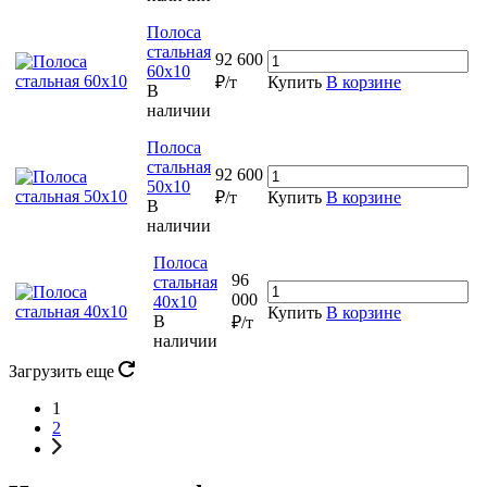
Полоса
стальная
92 600
60х10
₽/т
Купить
В корзине
В
наличии
Полоса
стальная
92 600
50х10
₽/т
Купить
В корзине
В
наличии
Полоса
96
стальная
000
40х10
Купить
В корзине
В
₽/т
наличии
Загрузить еще
1
2