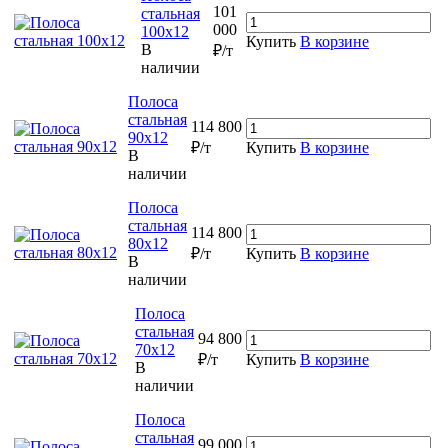
101
стальная
000
100х12
Купить
В корзине
В
₽/т
наличии
Полоса
стальная
114 800
90х12
₽/т
Купить
В корзине
В
наличии
Полоса
стальная
114 800
80х12
₽/т
Купить
В корзине
В
наличии
Полоса
стальная
94 800
70х12
₽/т
Купить
В корзине
В
наличии
Полоса
стальная
99 000