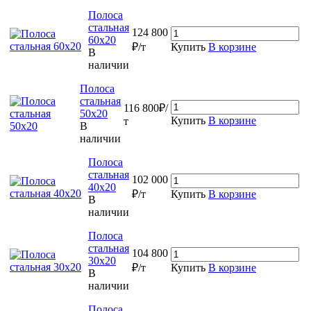
Полоса
стальная
124 800
60х20
₽/т
Купить
В корзине
В
наличии
Полоса
стальная
116 800₽/
50х20
Купить
В корзине
т
В
наличии
Полоса
стальная
102 000
40х20
₽/т
Купить
В корзине
В
наличии
Полоса
стальная
104 800
30х20
₽/т
Купить
В корзине
В
наличии
Полоса