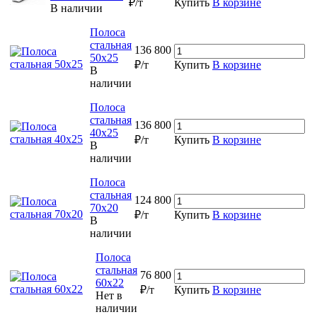
₽/т
Купить
В корзине
В наличии
Полоса
стальная
136 800
50х25
₽/т
Купить
В корзине
В
наличии
Полоса
стальная
136 800
40х25
₽/т
Купить
В корзине
В
наличии
Полоса
стальная
124 800
70х20
₽/т
Купить
В корзине
В
наличии
Полоса
стальная
76 800
60х22
₽/т
Купить
В корзине
Нет в
наличии