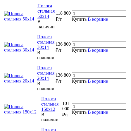
Полоса
стальная
118 800
50х14
₽/т
Купить
В корзине
В
наличии
Полоса
стальная
136 800
30х14
₽/т
Купить
В корзине
В
наличии
Полоса
стальная
136 800
20х14
₽/т
Купить
В корзине
В
наличии
Полоса
101
стальная
000
150х12
Купить
В корзине
В
₽/т
наличии
Полоса