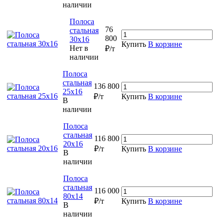
наличии
Полоса
76
стальная
800
30х16
Купить
В корзине
Нет в
₽/т
наличии
Полоса
стальная
136 800
25х16
₽/т
Купить
В корзине
В
наличии
Полоса
стальная
116 800
20х16
₽/т
Купить
В корзине
В
наличии
Полоса
стальная
116 000
80х14
₽/т
Купить
В корзине
В
наличии