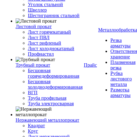
Уголок стальной
Швеллер
Шестигранник стальной
Листовой прокат
Металлообработк
Лист горячекатаный
Лист ПВЛ
Резка
Лист рифленый
арматуры
Лист холоднокатаный
Ответствен
Профнастил
хранение
Плазменная
Трубный прокат
Прайс
резка
Бесшовная
Рубка
горячедеформированная
листового
Бесшовная
металла
холоднодеформированная
Размотка
ВГП
арматуры
Труба профильная
Труба электросварная
Нержавеющий металлопрокат
Квадрат
Круг
Лист нержавеющий