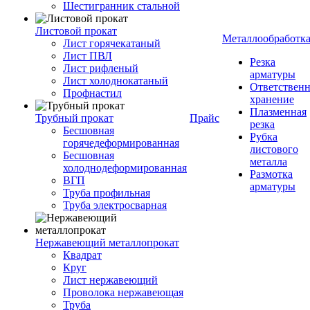
Шестигранник стальной
Листовой прокат
Металлообработк
Лист горячекатаный
Лист ПВЛ
Резка
Лист рифленый
арматуры
Лист холоднокатаный
Ответствен
Профнастил
хранение
Плазменная
Трубный прокат
Прайс
резка
Бесшовная
Рубка
горячедеформированная
листового
Бесшовная
металла
холоднодеформированная
Размотка
ВГП
арматуры
Труба профильная
Труба электросварная
Нержавеющий металлопрокат
Квадрат
Круг
Лист нержавеющий
Проволока нержавеющая
Труба