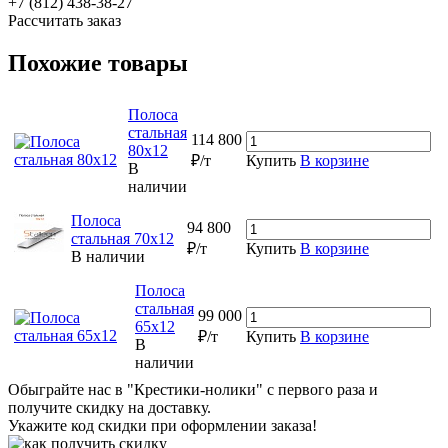
+7 (812) 438-38-27
Рассчитать заказ
Похожие товары
Полоса
стальная
114 800
80х12
₽/т
Купить
В корзине
В
наличии
Полоса
94 800
стальная 70х12
₽/т
Купить
В корзине
В наличии
Полоса
стальная
99 000
65х12
₽/т
Купить
В корзине
В
наличии
Обыграйте нас в "Крестики-нолики" с первого раза и
получите скидку на доставку.
Укажите код скидки при оформлении заказа!