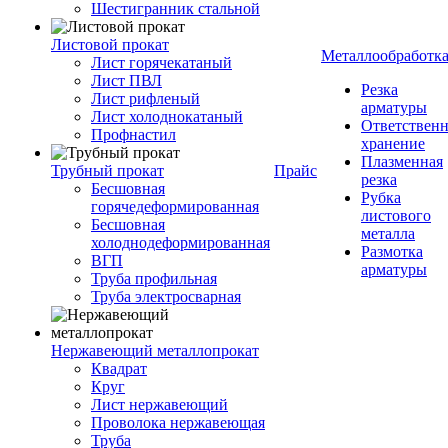
Шестигранник стальной
Листовой прокат
Металлообработк
Лист горячекатаный
Лист ПВЛ
Резка
Лист рифленый
арматуры
Лист холоднокатаный
Ответствен
Профнастил
хранение
Плазменная
Трубный прокат
Прайс
резка
Бесшовная
Рубка
горячедеформированная
листового
Бесшовная
металла
холоднодеформированная
Размотка
ВГП
арматуры
Труба профильная
Труба электросварная
Нержавеющий металлопрокат
Квадрат
Круг
Лист нержавеющий
Проволока нержавеющая
Труба