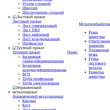
Уголок стальной
Швеллер
Шестигранник стальной
Листовой прокат
Металлообработк
Лист горячекатаный
Лист ПВЛ
Резка
Лист рифленый
арматуры
Лист холоднокатаный
Ответствен
Профнастил
хранение
Плазменная
Трубный прокат
Прайс
резка
Бесшовная
Рубка
горячедеформированная
листового
Бесшовная
металла
холоднодеформированная
Размотка
ВГП
арматуры
Труба профильная
Труба электросварная
Нержавеющий металлопрокат
Квадрат
Круг
Лист нержавеющий