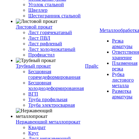
Уголок стальной
Швеллер
Шестигранник стальной
Листовой прокат
Металлообработк
Лист горячекатаный
Лист ПВЛ
Резка
Лист рифленый
арматуры
Лист холоднокатаный
Ответствен
Профнастил
хранение
Плазменная
Трубный прокат
Прайс
резка
Бесшовная
Рубка
горячедеформированная
листового
Бесшовная
металла
холоднодеформированная
Размотка
ВГП
арматуры
Труба профильная
Труба электросварная
Нержавеющий металлопрокат
Квадрат
Круг
Лист нержавеющий