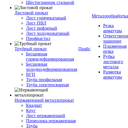
Шестигранник стальной
Листовой прокат
Металлообработк
Лист горячекатаный
Лист ПВЛ
Резка
Лист рифленый
арматуры
Лист холоднокатаный
Ответствен
Профнастил
хранение
Плазменная
Трубный прокат
Прайс
резка
Бесшовная
Рубка
горячедеформированная
листового
Бесшовная
металла
холоднодеформированная
Размотка
ВГП
арматуры
Труба профильная
Труба электросварная
Нержавеющий металлопрокат
Квадрат
Круг
Лист нержавеющий
Проволока нержавеющая
Труба