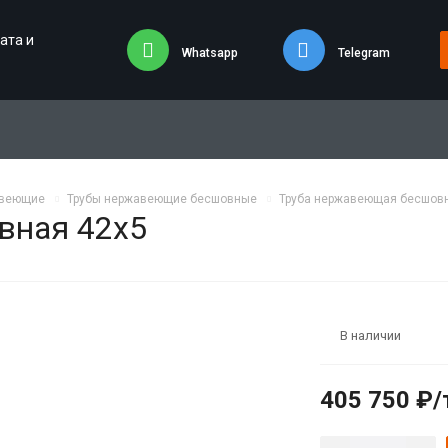
ата и
Whatsapp
Telegram
авеющие
Трубы нержавеющие бесшовные
Труба нержавеющая бесшовн
вная 42х5
В наличии
405 750 ₽/