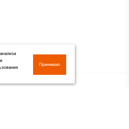
 анализа
 и
Принимаю
ьзования.