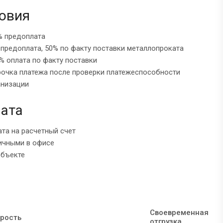
овия
% предоплата
 предоплата, 50% по факту поставки металлопроката
% оплата по факту поставки
рочка платежа после проверки платежеспособности
анизации
ата
ата на расчетный счет
ичными в офисе
объекте
Своевременная
рость
отгрузка