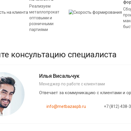
фо
Реализуем
Сбо
металлопрокат
про
оптовыми и
мак
розничными
быс
партиями
те консультацию специалиста
Илья Висальчук
Менеджер по работе с клиентами
Отвечает за коммуникацию с клиентами и 
info@metbazaspb.ru
+7 (812) 438-