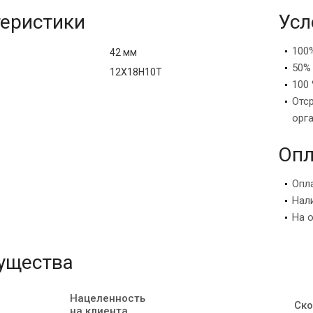
еристики
Усл
100
42 мм
50%
12Х18Н10Т
100 
Отс
орг
Опл
Опл
Нал
На 
ущества
Нацеленность
Ско
на клиента