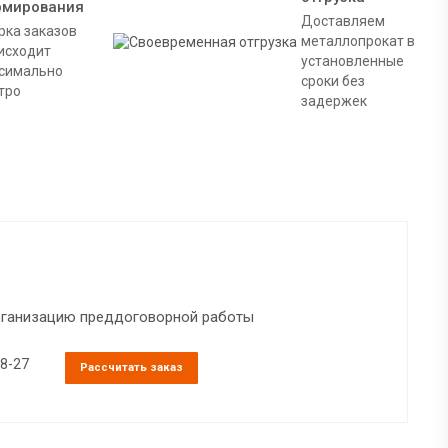
рмирования
Доставляем
рка заказов
металлопрокат в
исходит
установленные
симально
сроки без
тро
задержек
организацию преддоговорной работы
38-27
Рассчитать заказ