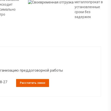
металлопрокат в
исходит
установленные
симально
сроки без
тро
задержек
организацию преддоговорной работы
38-27
Рассчитать заказ