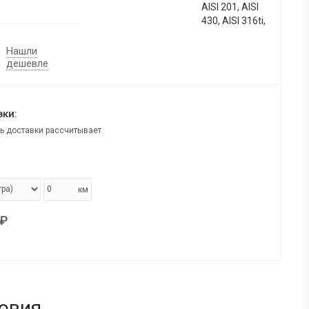
AISI 201, AISI
430, AISI 316ti,
Нашли
дешевле
ки:
ь доставки рассчитывает
км
₽
овия