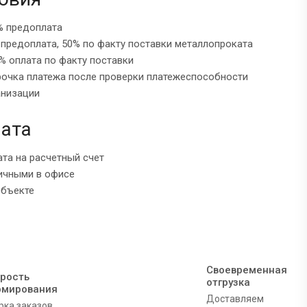
% предоплата
 предоплата, 50% по факту поставки металлопроката
% оплата по факту поставки
рочка платежа после проверки платежеспособности
анизации
ата
ата на расчетный счет
ичными в офисе
объекте
Своевременная
рость
отгрузка
рмирования
Доставляем
рка заказов