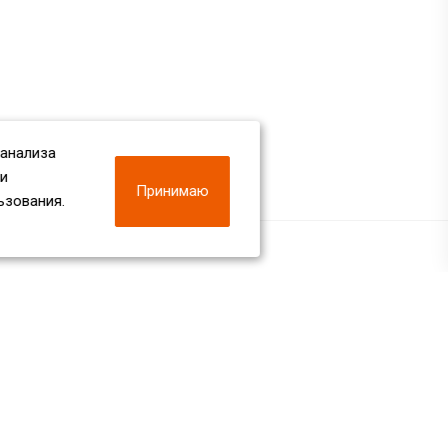
 анализа
 и
Принимаю
ьзования.