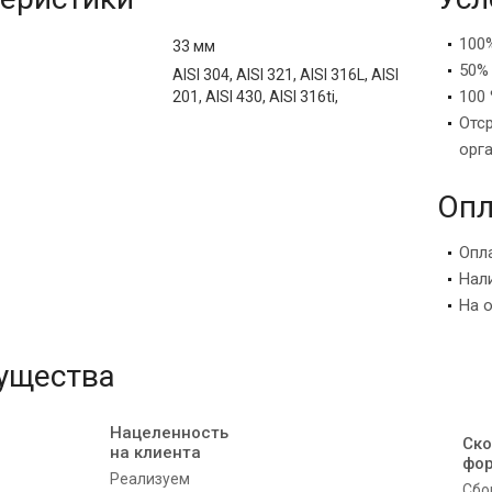
100
33 мм
50%
AISI 304, AISI 321, AISI 316L, AISI
100 
201, AISI 430, AISI 316ti,
Отс
орг
Опл
Опл
Нал
На 
ущества
Нацеленность
Ско
на клиента
фо
Реализуем
Сбо