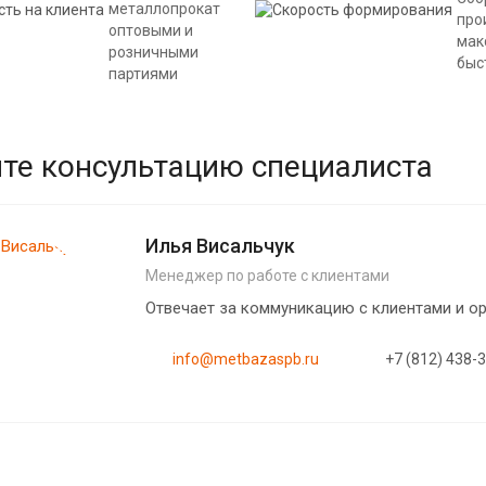
металлопрокат
про
оптовыми и
мак
розничными
быс
партиями
те консультацию специалиста
Илья Висальчук
Менеджер по работе с клиентами
Отвечает за коммуникацию с клиентами и 
info@metbazaspb.ru
+7 (812) 438-