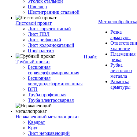
Уголок стальной
Швеллер
Шестигранник стальной
Металлообработк
Листовой прокат
Лист горячекатаный
Резка
Лист ПВЛ
арматуры
Лист рифленый
Ответствен
Лист холоднокатаный
хранение
Профнастил
Плазменная
Прайс
резка
Трубный прокат
Рубка
Бесшовная
листового
горячедеформированная
металла
Бесшовная
Размотка
холоднодеформированная
арматуры
ВГП
Труба профильная
Труба электросварная
Нержавеющий металлопрокат
Квадрат
Круг
Лист нержавеющий