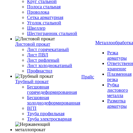
Круг стальной
Полоса стальная
Проволока
Сетка арматурная
Уголок стальной
Швеллер
Шестигранник стальной
Металлообработк
Листовой прокат
Лист горячекатаный
Резка
Лист ПВЛ
арматуры
Лист рифленый
Ответствен
Лист холоднокатаный
хранение
Профнастил
Плазменная
Прайс
резка
Трубный прокат
Рубка
Бесшовная
листового
горячедеформированная
металла
Бесшовная
Размотка
холоднодеформированная
арматуры
ВГП
Труба профильная
Труба электросварная