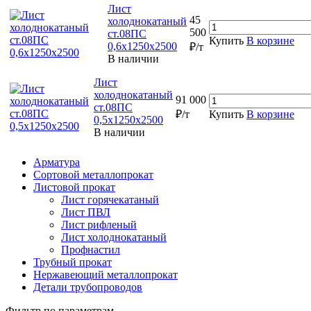
Лист
45
холоднокатаный
500
ст.08ПС
Купить
В корзине
0,6х1250х2500
₽/т
В наличии
Лист
холоднокатаный
91 000
ст.08ПС
₽/т
Купить
В корзине
0,5х1250х2500
В наличии
Арматура
Сортовой металлопрокат
Листовой прокат
Лист горячекатаный
Лист ПВЛ
Лист рифленый
Лист холоднокатаный
Профнастил
Трубный прокат
Нержавеющий металлопрокат
Детали трубопроводов
Фильтр по параметрам