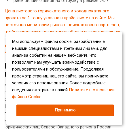
Прием онлайн-заявок на отгрузку в режиме 24/7.
Цена листового горячекатаного и холоднокатаного
проката за 1 тонну указана в прайс-листе на сайте. Мы
постоянно мониторим рынок в поисках новых партнеров,
чтобы предложить клиентам наиболее выгодные условия
покупки. Уточнить стоимость конкретного продукта, а
Мы используем файлы cookie, разработанные
также получить ответ на интересующие вас вопросы вы
нашими специалистами и третьими лицами, для
можете у сотрудников компании по телефону.
анализа событий на нашем веб-сайте, что
позволяет нам улучшать взаимодействие с
Почему покупать листовой
пользователями и обслуживание. Продолжая
прокат выгодно у нас?
просмотр страниц нашего сайта, вы принимаете
условия его использования. Более подробные
Металлопрокат, реализуемый нашей компаний STALLEON,
сведения смотрите в нашей
Политике в отношении
производится в соответствии с ГОСТ и ТУ, поэтому
файлов Cookie
.
отвечает заявленным спецификациям и характеристикам.
Перед продажей каждая единица продукции тщательно
Принимаю
проверяется на наличие дефектов, что позволяет
избежать поставки брака. Тысячи физических и
юридических лиц Северо-Западного региона России