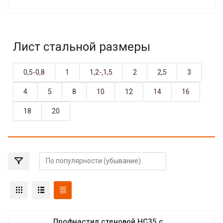
Лист стальной размеры
0,5-0,8
1
1,2-,1,5
2
2,5
3
4
5
8
10
12
14
16
18
20
Профнастил стеновой НС35 с